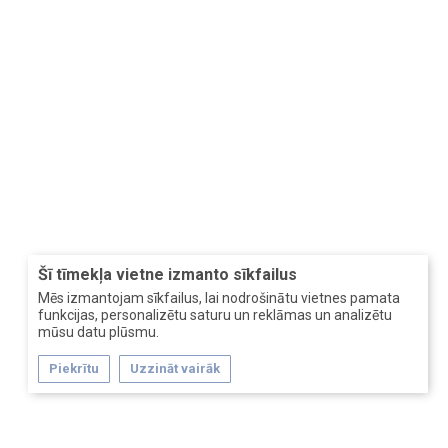
Šī tīmekļa vietne izmanto sīkfailus
Mēs izmantojam sīkfailus, lai nodrošinātu vietnes pamata
funkcijas, personalizētu saturu un reklāmas un analizētu
mūsu datu plūsmu.
Piekrītu
Uzzināt vairāk