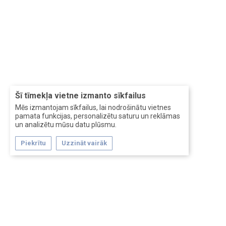
Šī tīmekļa vietne izmanto sīkfailus
Mēs izmantojam sīkfailus, lai nodrošinātu vietnes
pamata funkcijas, personalizētu saturu un reklāmas
un analizētu mūsu datu plūsmu.
Piekrītu
Uzzināt vairāk