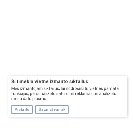
Šī tīmekļa vietne izmanto sīkfailus
Mēs izmantojam sīkfailus, lai nodrošinātu vietnes pamata
funkcijas, personalizētu saturu un reklāmas un analizētu
mūsu datu plūsmu.
Piekrītu
Uzzināt vairāk