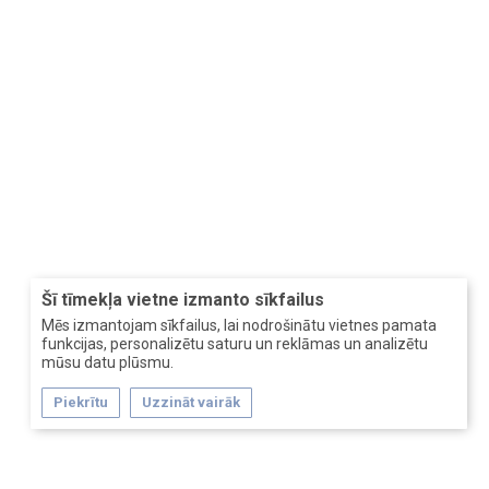
Šī tīmekļa vietne izmanto sīkfailus
Mēs izmantojam sīkfailus, lai nodrošinātu vietnes pamata
funkcijas, personalizētu saturu un reklāmas un analizētu
mūsu datu plūsmu.
Piekrītu
Uzzināt vairāk