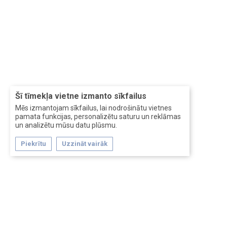
Šī tīmekļa vietne izmanto sīkfailus
Mēs izmantojam sīkfailus, lai nodrošinātu vietnes
pamata funkcijas, personalizētu saturu un reklāmas
un analizētu mūsu datu plūsmu.
Piekrītu
Uzzināt vairāk