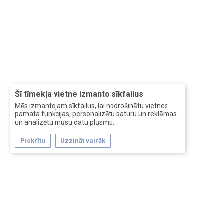
Šī tīmekļa vietne izmanto sīkfailus
Mēs izmantojam sīkfailus, lai nodrošinātu vietnes
pamata funkcijas, personalizētu saturu un reklāmas
un analizētu mūsu datu plūsmu.
Piekrītu
Uzzināt vairāk