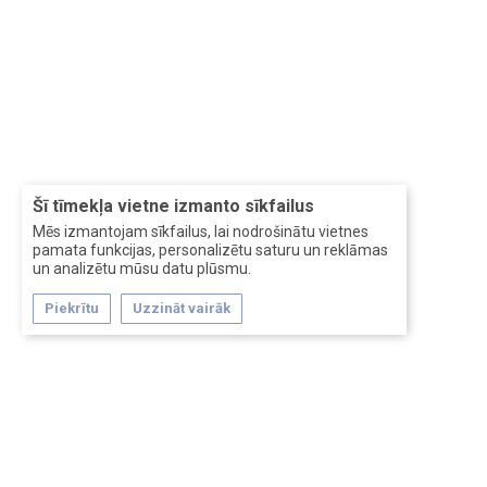
Šī tīmekļa vietne izmanto sīkfailus
Mēs izmantojam sīkfailus, lai nodrošinātu vietnes
pamata funkcijas, personalizētu saturu un reklāmas
un analizētu mūsu datu plūsmu.
Piekrītu
Uzzināt vairāk