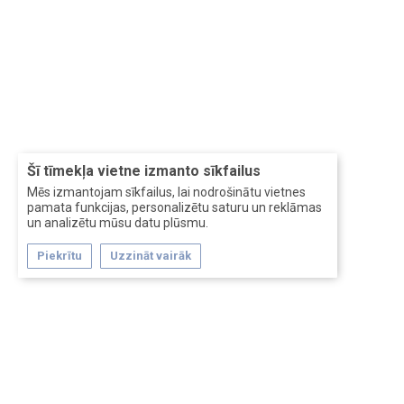
Šī tīmekļa vietne izmanto sīkfailus
Mēs izmantojam sīkfailus, lai nodrošinātu vietnes
pamata funkcijas, personalizētu saturu un reklāmas
un analizētu mūsu datu plūsmu.
Piekrītu
Uzzināt vairāk