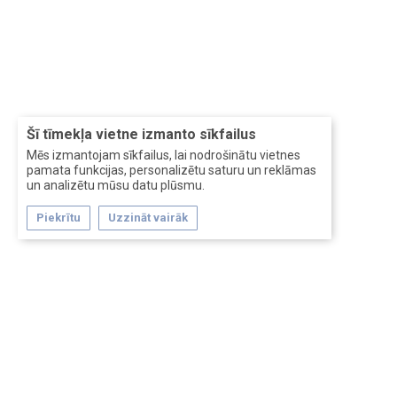
Šī tīmekļa vietne izmanto sīkfailus
Mēs izmantojam sīkfailus, lai nodrošinātu vietnes
pamata funkcijas, personalizētu saturu un reklāmas
un analizētu mūsu datu plūsmu.
Piekrītu
Uzzināt vairāk