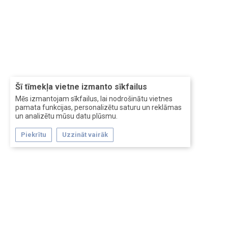
Šī tīmekļa vietne izmanto sīkfailus
Mēs izmantojam sīkfailus, lai nodrošinātu vietnes
pamata funkcijas, personalizētu saturu un reklāmas
un analizētu mūsu datu plūsmu.
Piekrītu
Uzzināt vairāk