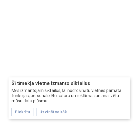
Šī tīmekļa vietne izmanto sīkfailus
Mēs izmantojam sīkfailus, lai nodrošinātu vietnes pamata
funkcijas, personalizētu saturu un reklāmas un analizētu
mūsu datu plūsmu.
Piekrītu
Uzzināt vairāk