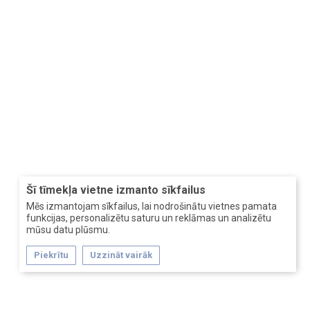
Šī tīmekļa vietne izmanto sīkfailus
Mēs izmantojam sīkfailus, lai nodrošinātu vietnes pamata
funkcijas, personalizētu saturu un reklāmas un analizētu
mūsu datu plūsmu.
Piekrītu
Uzzināt vairāk