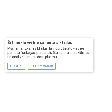
Šī tīmekļa vietne izmanto sīkfailus
Mēs izmantojam sīkfailus, lai nodrošinātu vietnes
pamata funkcijas, personalizētu saturu un reklāmas
un analizētu mūsu datu plūsmu.
Piekrītu
Uzzināt vairāk