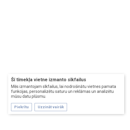
Šī tīmekļa vietne izmanto sīkfailus
Mēs izmantojam sīkfailus, lai nodrošinātu vietnes pamata
funkcijas, personalizētu saturu un reklāmas un analizētu
mūsu datu plūsmu.
Piekrītu
Uzzināt vairāk