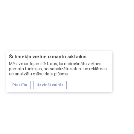
Šī tīmekļa vietne izmanto sīkfailus
Mēs izmantojam sīkfailus, lai nodrošinātu vietnes
pamata funkcijas, personalizētu saturu un reklāmas
un analizētu mūsu datu plūsmu.
Piekrītu
Uzzināt vairāk