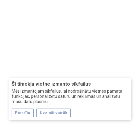
Šī tīmekļa vietne izmanto sīkfailus
Mēs izmantojam sīkfailus, lai nodrošinātu vietnes pamata
funkcijas, personalizētu saturu un reklāmas un analizētu
mūsu datu plūsmu.
Piekrītu
Uzzināt vairāk