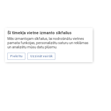
Šī tīmekļa vietne izmanto sīkfailus
Mēs izmantojam sīkfailus, lai nodrošinātu vietnes
pamata funkcijas, personalizētu saturu un reklāmas
un analizētu mūsu datu plūsmu.
Piekrītu
Uzzināt vairāk