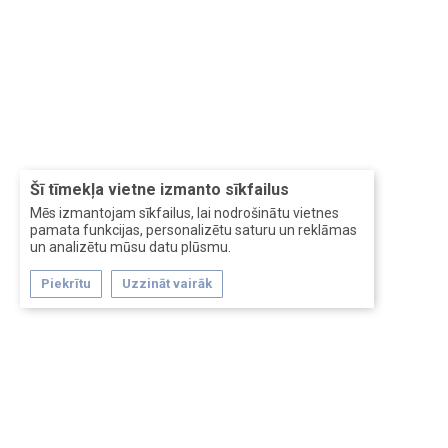
Šī tīmekļa vietne izmanto sīkfailus
Mēs izmantojam sīkfailus, lai nodrošinātu vietnes
pamata funkcijas, personalizētu saturu un reklāmas
un analizētu mūsu datu plūsmu.
Piekrītu
Uzzināt vairāk