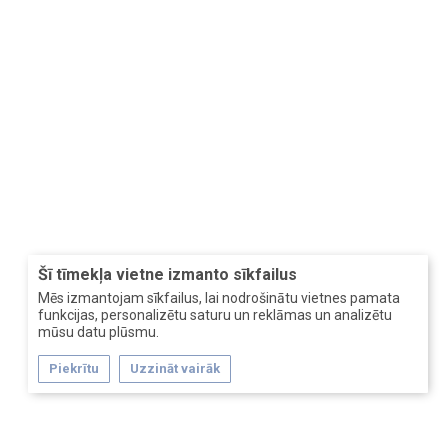
Šī tīmekļa vietne izmanto sīkfailus
Mēs izmantojam sīkfailus, lai nodrošinātu vietnes pamata
funkcijas, personalizētu saturu un reklāmas un analizētu
mūsu datu plūsmu.
Piekrītu
Uzzināt vairāk