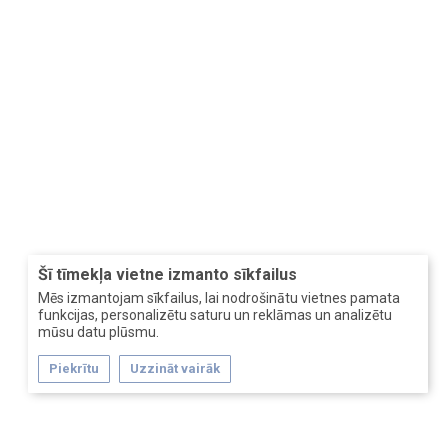
Šī tīmekļa vietne izmanto sīkfailus
Mēs izmantojam sīkfailus, lai nodrošinātu vietnes pamata
funkcijas, personalizētu saturu un reklāmas un analizētu
mūsu datu plūsmu.
Piekrītu
Uzzināt vairāk