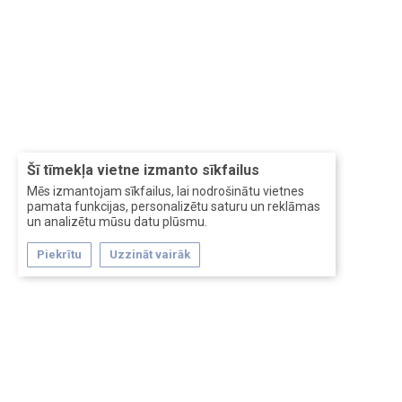
Šī tīmekļa vietne izmanto sīkfailus
Mēs izmantojam sīkfailus, lai nodrošinātu vietnes
pamata funkcijas, personalizētu saturu un reklāmas
un analizētu mūsu datu plūsmu.
Piekrītu
Uzzināt vairāk