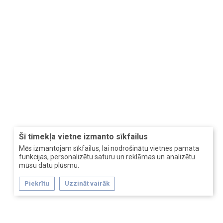
Šī tīmekļa vietne izmanto sīkfailus
Mēs izmantojam sīkfailus, lai nodrošinātu vietnes pamata
funkcijas, personalizētu saturu un reklāmas un analizētu
mūsu datu plūsmu.
Piekrītu
Uzzināt vairāk