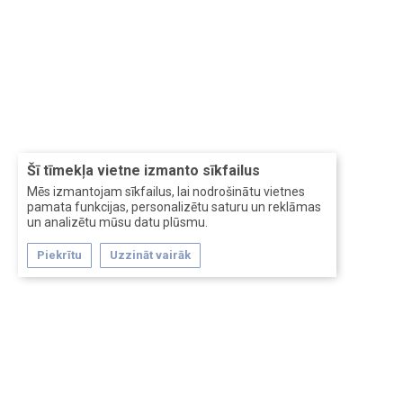
Šī tīmekļa vietne izmanto sīkfailus
Mēs izmantojam sīkfailus, lai nodrošinātu vietnes
pamata funkcijas, personalizētu saturu un reklāmas
un analizētu mūsu datu plūsmu.
Piekrītu
Uzzināt vairāk