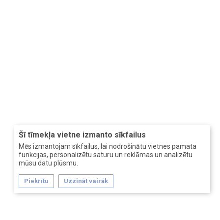
Šī tīmekļa vietne izmanto sīkfailus
Mēs izmantojam sīkfailus, lai nodrošinātu vietnes pamata
funkcijas, personalizētu saturu un reklāmas un analizētu
mūsu datu plūsmu.
Piekrītu
Uzzināt vairāk