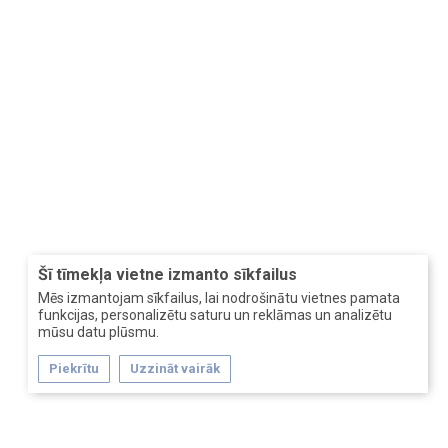
Šī tīmekļa vietne izmanto sīkfailus
Mēs izmantojam sīkfailus, lai nodrošinātu vietnes pamata
funkcijas, personalizētu saturu un reklāmas un analizētu
mūsu datu plūsmu.
Piekrītu
Uzzināt vairāk