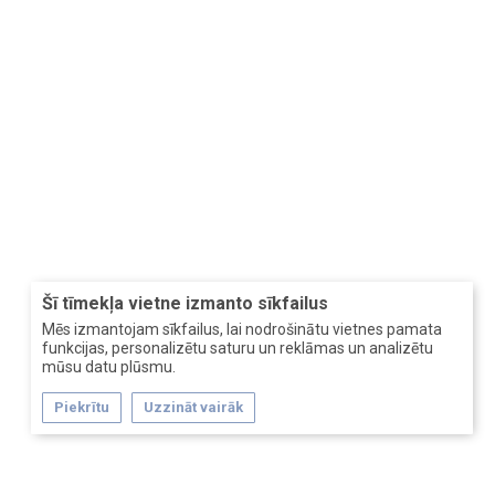
Šī tīmekļa vietne izmanto sīkfailus
Mēs izmantojam sīkfailus, lai nodrošinātu vietnes pamata
funkcijas, personalizētu saturu un reklāmas un analizētu
mūsu datu plūsmu.
Piekrītu
Uzzināt vairāk