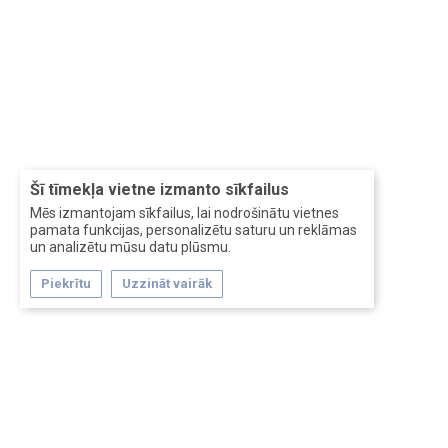
Šī tīmekļa vietne izmanto sīkfailus
Mēs izmantojam sīkfailus, lai nodrošinātu vietnes
pamata funkcijas, personalizētu saturu un reklāmas
un analizētu mūsu datu plūsmu.
Piekrītu
Uzzināt vairāk