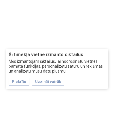
Šī tīmekļa vietne izmanto sīkfailus
Mēs izmantojam sīkfailus, lai nodrošinātu vietnes
pamata funkcijas, personalizētu saturu un reklāmas
un analizētu mūsu datu plūsmu.
Piekrītu
Uzzināt vairāk