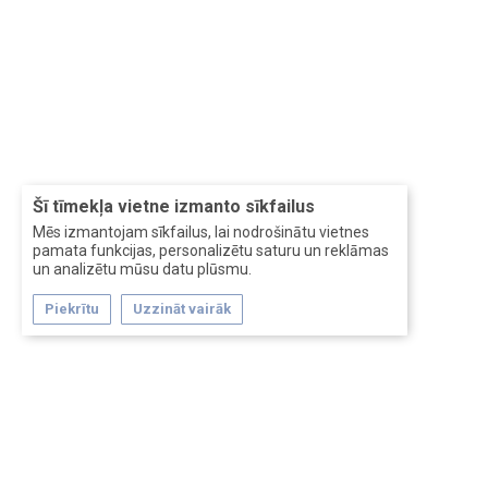
Šī tīmekļa vietne izmanto sīkfailus
Mēs izmantojam sīkfailus, lai nodrošinātu vietnes
pamata funkcijas, personalizētu saturu un reklāmas
un analizētu mūsu datu plūsmu.
Piekrītu
Uzzināt vairāk