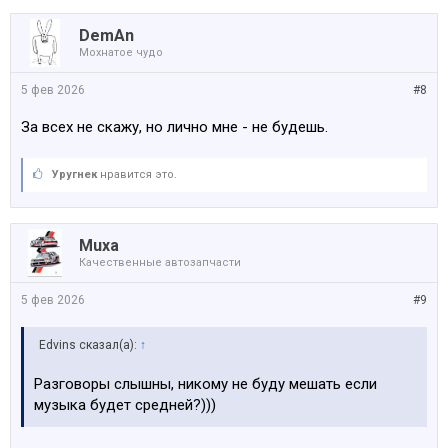
DemAn
Мохнатое чудо
5 фев 2026
#8
За всех не скажу, но лично мне - не будешь.
Уругнек
нравится это.
Muxa
Качественные автозапчасти
5 фев 2026
#9
Edvins сказал(а):
↑
Разговоры слышны, никому не буду мешать если
музыка будет средней?)))