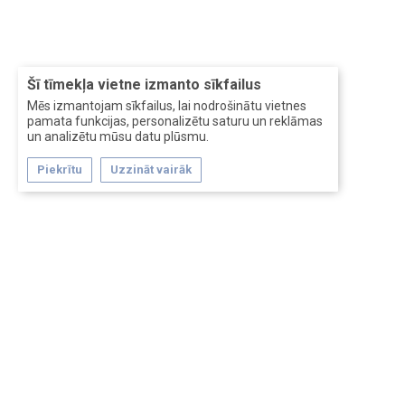
Šī tīmekļa vietne izmanto sīkfailus
Mēs izmantojam sīkfailus, lai nodrošinātu vietnes
pamata funkcijas, personalizētu saturu un reklāmas
un analizētu mūsu datu plūsmu.
Piekrītu
Uzzināt vairāk
Forum software by XenForo™
Перевод:
XF-Russia.ru