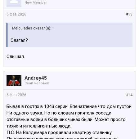
New Member
6 фев 2026
#13
Melquiades сказал(а):
↑
Слагал?
Слышал.
Andrey45
Свой человек
6 фев 2026
#14
Бывал в гостях в 104й серии. Впечатление что дом пустой.
Ни одного звука. Но по словам приятеля соседи
отставные вояки в больших чинах были. Может просто
тихие и интеллигентные люди.
П.С. На Валдемара продавали квартиру сталинку.