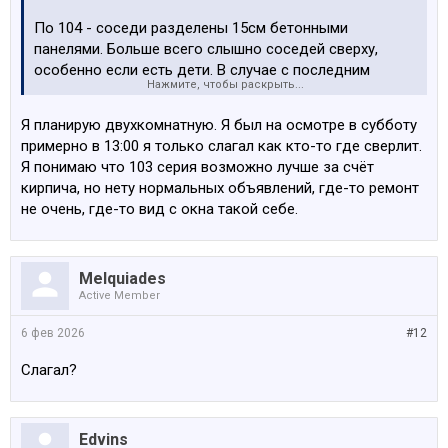
По 104 - соседи разделены 15см бетонными
панелями. Больше всего слышно соседей сверху,
особенно если есть дети. В случае с последним
Нажмите, чтобы раскрыть...
этажом это не актуально. Далее - соседи снизу. Не то
чтобы очень, но слышно (не сильно) допустим, как
Я планирую двухкомнатную. Я был на осмотре в субботу
лают собаки, встречая своих хозяев.
примерно в 13:00 я только слагал как кто-то где сверлит.
Соседей со своего этажа должно быть практически
Я понимаю что 103 серия возможно лучше за счёт
не слышно от граничащих с ней 1 комнатных квартир,
кирпича, но нету нормальных объявлений, где-то ремонт
потому что комната к комнате почти не пересекаются
не очень, где-то вид с окна такой себе.
на смежных стенках: в 2ушке санузел где в 1шке
комната, а где в 2ке комната- в 1ке прихожая.
Максимум слышимости будет только в той комнате, у
Melquiades
которой выход на лоджию (которая самая большая).
Active Member
Обычно это гостинные.
Средняя громкость - понятие растяжимое, думаю эта
6 фев 2026
#12
слышимость как и везде. Можно договориться на
осмотр той или любой другой квартиры на 7-8 вечера
Слагал?
и послушать.
Edvins