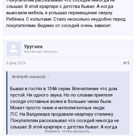
Покупателям рассказывал что соседей никогда не
слышал. В этой крартире с детства бывал. А когда
вывозили мебель я услышал перемещение сверху.
Ребёнка. С копытами. Стало несколько неудобно перед
покупателями. Видимо от соседей очень зависит.
Уругнек
Well-Known Member
6 фев 2026
#15
Andrey45 сказал(а):
↑
Бывал в гостях в 104й серии. Впечатление что дом
пустой. Ни одного звука. Но по словам приятеля
соседи отставные вояки в больших чинах были.
Может просто тихие и интеллигентные люди.
П.С. На Валдемара продавали квартиру сталинку.
Покупателям рассказывал что соседей никогда не
слышал. В этой крартире с детства бывал. А когда
Нажмите, чтобы раскрыть...
вывозили мебель я услышал перемещение сверху.