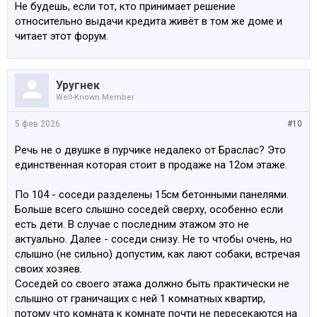
Не будешь, если тот, кто принимает решение
относительно выдачи кредита живёт в том же доме и
читает этот форум.
Уругнек
Well-Known Member
5 фев 2026
#10
Речь не о двушке в пурчике недалеко от Браслас? Это
единственная которая стоит в продаже на 12ом этаже.
По 104 - соседи разделены 15см бетонными панелями.
Больше всего слышно соседей сверху, особенно если
есть дети. В случае с последним этажом это не
актуально. Далее - соседи снизу. Не то чтобы очень, но
слышно (не сильно) допустим, как лают собаки, встречая
своих хозяев.
Соседей со своего этажа должно быть практически не
слышно от граничащих с ней 1 комнатных квартир,
потому что комната к комнате почти не пересекаются на