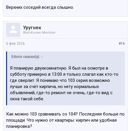
Ребёнка. С копытами. Стало несколько неудобно
Верхних соседей всегда слышно.
перед покупателями. Видимо от соседей очень
зависит.
Уругнек
Well-Known Member
6 фев 2026
#16
Edvins сказал(а):
↑
Я планирую двухкомнатную. Я был на осмотре в
субботу примерно в 13:00 я только слагал как кто-то
где сверлит. Я понимаю что 103 серия возможно
лучше за счёт кирпича, но нету нормальных
объявлений, где-то ремонт не очень, где-то вид с
окна такой себе.
Как можно 103 сравнивать со 104? Последняя больше по
площади. Что нужно от квартиры: кирпич или удобная
планировка?