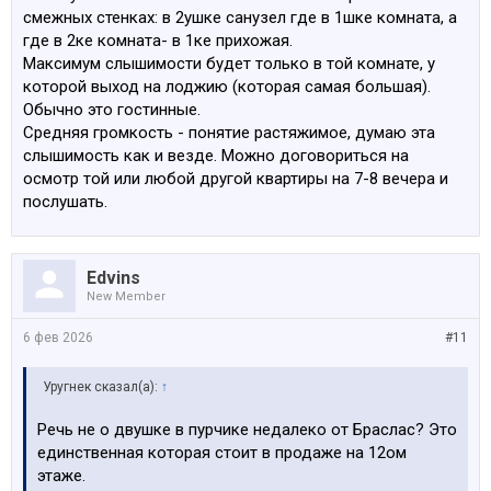
смежных стенках: в 2ушке санузел где в 1шке комната, а
где в 2ке комната- в 1ке прихожая.
Максимум слышимости будет только в той комнате, у
которой выход на лоджию (которая самая большая).
Обычно это гостинные.
Средняя громкость - понятие растяжимое, думаю эта
слышимость как и везде. Можно договориться на
осмотр той или любой другой квартиры на 7-8 вечера и
послушать.
Edvins
New Member
6 фев 2026
#11
Уругнек сказал(а):
↑
Речь не о двушке в пурчике недалеко от Браслас? Это
единственная которая стоит в продаже на 12ом
этаже.