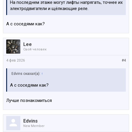
На последнем этаже могут лифты напрягать, точнее их
электродвигатели и щёлкающие реле.
А с соседями как?
Lee
Свой человек
4 фев 2026
#4
Edvins сказал(а):
↑
А с соседями как?
Лучше познакомиться
Edvins
New Member