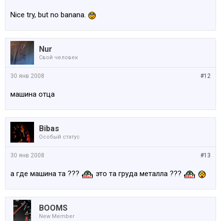
Nice try, but no banana.
Nur
Свой человек
30 янв 2008
#12
машина отца
Bibas
Особый статус
30 янв 2008
#13
а где машина та ???
это та груда металла ???
BOOMS
New Member