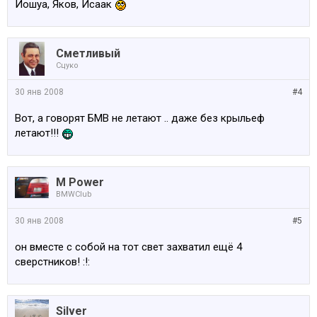
Йошуа, Яков, Исаак
Сметливый
Сцуко
30 янв 2008
#4
Вот, а говорят БМВ не летают .. даже без крыльеф
летают!!!
M Power
BMWClub
30 янв 2008
#5
он вместе с собой на тот свет захватил ещё 4
сверстников! :!:
Silver