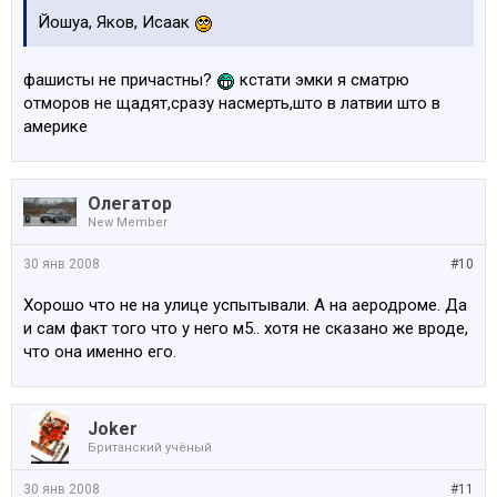
Йошуа, Яков, Исаак
фашисты не причастны?
кстати эмки я сматрю
отморов не щадят,сразу насмерть,што в латвии што в
америке
Олегатор
New Member
30 янв 2008
#10
Хорошо что не на улице успытывали. А на аеродроме. Да
и сам факт того что у него м5.. хотя не сказано же вроде,
что она именно его.
Joker
Британский учёный
30 янв 2008
#11