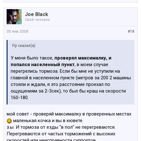
Joe Black
Свой человек
30 янв 2008
#18
Fiji сказал(а):
У меня было такое,
проверял максималку, и
попался населенный пункт
, в моем случае
перегрелись тормоза. Если бы мне не уступили на
главной в населенном пункте (метров за 200 2 машины
стояли и ждали, я это расстояние проехал по
ощущениям за 2-3сек), то был бы краш на скорости
160-180.
мой совет - проверяй максималку в проверенных местах
маленькая кочка и вы в кювете.
з.ы. И тормоза от езды "в пол" не перегреваются.
Перегреваются от частых торможений с высоких
скоростей или неисправности суппортов