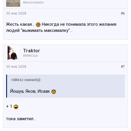
Administrator
30 янв 2008
#6
Жесть какая...
Никогда не понимала этого желания
людей "выжимать максималку"...
Traktor
BMWClub
30 янв 2008
#7
roblezz сказал(а):
Йошуа, Яков, Исаак
+ 1
тока заметил..