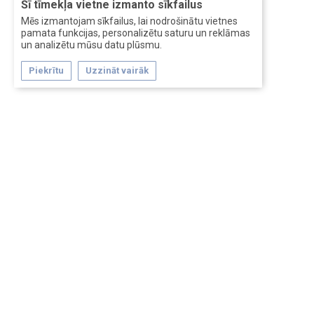
Šī tīmekļa vietne izmanto sīkfailus
Mēs izmantojam sīkfailus, lai nodrošinātu vietnes
pamata funkcijas, personalizētu saturu un reklāmas
un analizētu mūsu datu plūsmu.
Piekrītu
Uzzināt vairāk
Forum software by XenForo™
Перевод:
XF-Russia.ru
Сделано в
Entrypoint
Обратная связь
Помощь
Условия и правила