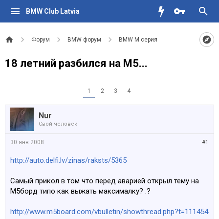
BMW Club Latvia
Форум
BMW форум
BMW M серия
18 летний разбился на М5...
1
2
3
4
Nur
Свой человек
30 янв 2008
#1
http://auto.delfi.lv/zinas/raksts/5365
Самый прикол в том что перед аварией открыл тему на
М5борд типо как выжать максималку? :?
http://www.m5board.com/vbulletin/showthread.php?t=111454