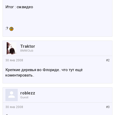
Итог : см.видео
:?
Traktor
BMWClub
30 янв 2008
#2
Крепкие деревья во Флориде.. что тут ещё
коментировать..
roblezz
Guest
30 янв 2008
#3