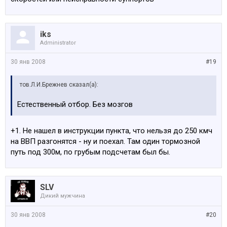
iks
Administrator
30 янв 2008
#19
тов.Л.И.Брежнев сказал(а):
Естественный отбор. Без мозгов
+1. Не нашел в инструкции пункта, что нельзя до 250 кмч
на ВВП разгонятся - ну и поехал. Там один тормозной
путь под 300м, по грубым подсчетам был бы.
SLV
Дикий мужчина
30 янв 2008
#20