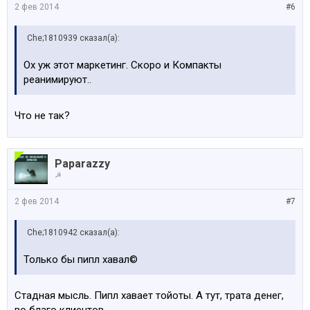
2 фев 2014
#6
Che;1810939 сказал(а):
Ох уж этот маркетинг. Скоро и Компакты
реанимируют..
Что не так?
Paparazzy
☭
2 фев 2014
#7
Che;1810942 сказал(а):
Только бы пипл хавал©
Стадная мысль. Пипл хавает тойоты. А тут, трата денег,