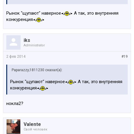
Рынок "щупают" наверное
А так, это внутренняя
конкуренция
iks
Administrator
2 фев 2014
#19
Paparazzy;1811230 сказал(а):
Рынок "щупают" наверное
А так, это внутренняя
конкуренция
нокла2?
Valente
Свой человек