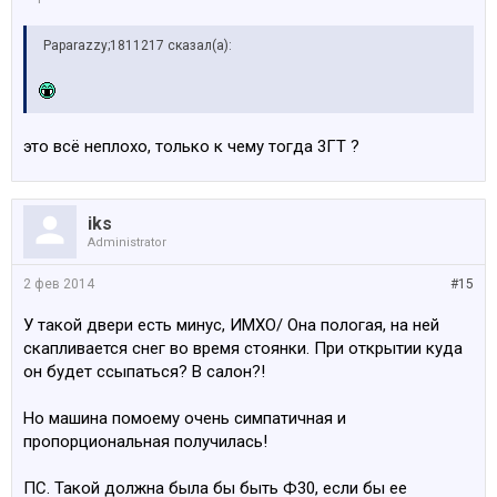
Paparazzy;1811217 сказал(а):
это всё неплохо, только к чему тогда 3ГТ ?
iks
Administrator
2 фев 2014
#15
У такой двери есть минус, ИМХО/ Она пологая, на ней
скапливается снег во время стоянки. При открытии куда
он будет ссыпаться? В салон?!
Но машина помоему очень симпатичная и
пропорциональная получилась!
ПС. Такой должна была бы быть Ф30, если бы ее