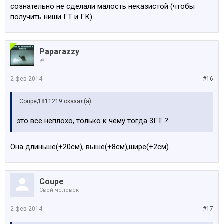
сознательно не сделали малость неказистой (чтобы
получить ниши ГТ и ГК).
Paparazzy
☭
2 фев 2014
#16
Coupe;1811219 сказал(а):
это всё неплохо, только к чему тогда 3ГТ ?
Она длиньше(+20см), выше(+8см),шире(+2см).
Coupe
Свой человек
2 фев 2014
#17