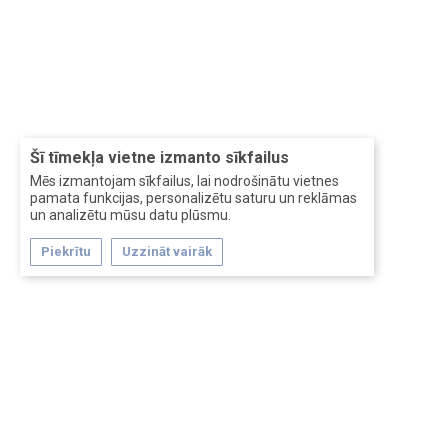
Šī tīmekļa vietne izmanto sīkfailus
Mēs izmantojam sīkfailus, lai nodrošinātu vietnes
pamata funkcijas, personalizētu saturu un reklāmas
un analizētu mūsu datu plūsmu.
Piekrītu
Uzzināt vairāk
Forum software by XenForo™
Перевод:
XF-Russia.ru