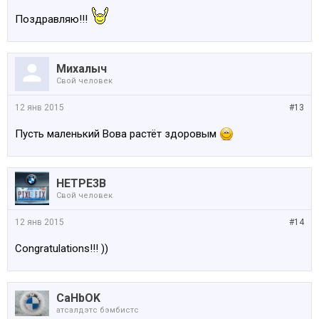
Поздравляю!!!
Михалыч
Свой человек
12 янв 2015
#13
Пусть маленький Вова растёт здоровым
HETPE3B
Свой человек
12 янв 2015
#14
Congratulations!!! ))
CaHbOK
атсалдэтс бэмбистс