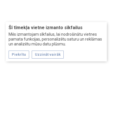
Šī tīmekļa vietne izmanto sīkfailus
Mēs izmantojam sīkfailus, lai nodrošinātu vietnes
pamata funkcijas, personalizētu saturu un reklāmas
un analizētu mūsu datu plūsmu.
Piekrītu
Uzzināt vairāk
Forum software by XenForo™
Перевод:
XF-Russia.ru