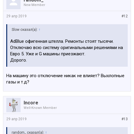
New Member
29 апр 2019
#12
Slow сказал(а):
↑
AdBlue офигенная штелла. Ремонты стоят тысячи.
Отключаю всю систему оригинальными решениями на
Евро 5. Уже и G машины приезжают.
Дорого.
На машину это отключение никак не влияет? Выхлопные
газы и т.д?
Incore
Well-Known Member
29 апр 2019
#13
random_ сказал(а):
↑