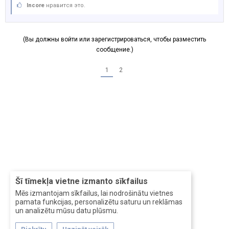
Incore
нравится это.
(Вы должны войти или зарегистрироваться, чтобы разместить
сообщение.)
1
2
Šī tīmekļa vietne izmanto sīkfailus
Mēs izmantojam sīkfailus, lai nodrošinātu vietnes
pamata funkcijas, personalizētu saturu un reklāmas
un analizētu mūsu datu plūsmu.