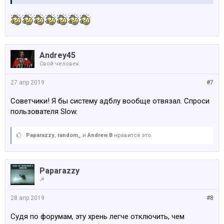
Andrey45
Свой человек
27 апр 2019
#7
Советчики! Я бы систему адблу вообще отвязал. Спроси
пользователя Slow.
Paparazzy
,
random_
и
Andrew.B
нравится это.
Paparazzy
☭
28 апр 2019
#8
Судя по форумам, эту хрень легче отключить, чем