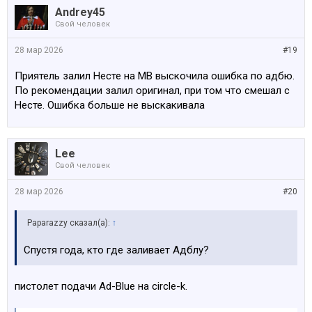
Andrey45
Свой человек
28 мар 2026
#19
Приятель залил Несте на МВ выскочила ошибка по адбю.
По рекомендации залил оригинал, при том что смешал с
Несте. Ошибка больше не выскакивала
Lee
Свой человек
28 мар 2026
#20
Paparazzy сказал(а):
↑
Спустя года, кто где заливает Адблу?
пистолет подачи Ad-Blue на circle-k.