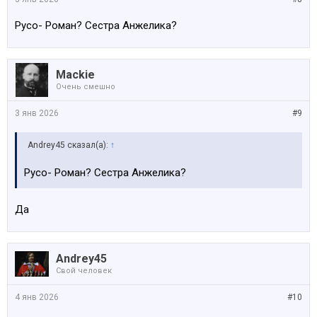
Русо- Роман? Сестра Анжелика?
Mackie
Очень смешно
3 янв 2026
#9
Andrey45 сказал(а):
↑
Русо- Роман? Сестра Анжелика?
Да
Andrey45
Свой человек
4 янв 2026
#10