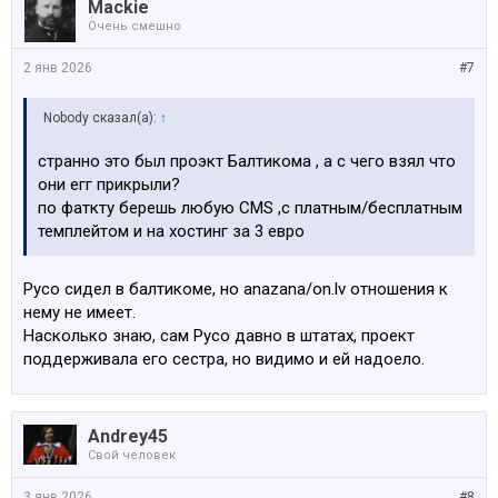
Mackie
Очень смешно
2 янв 2026
#7
Nobody сказал(а):
↑
странно это был проэкт Балтикома , а с чего взял что
они егг прикрыли?
по фаткту берешь любую CMS ,c платным/бесплатным
темплейтом и на хостинг за 3 евро
Русо сидел в балтикоме, но anazana/on.lv отношения к
нему не имеет.
Насколько знаю, сам Русо давно в штатах, проект
поддерживала его сестра, но видимо и ей надоело.
Andrey45
Свой человек
3 янв 2026
#8