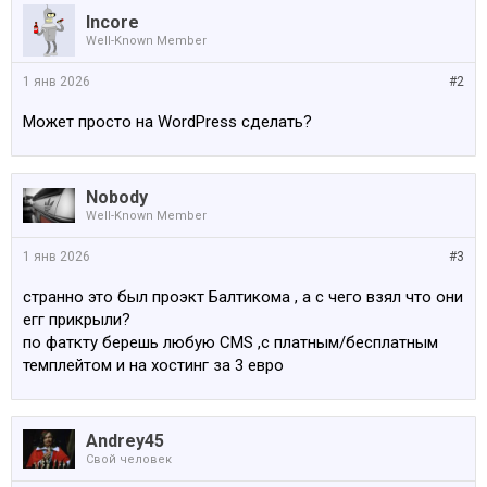
Incore
Well-Known Member
1 янв 2026
#2
Может просто на WordPress сделать?
Nobody
Well-Known Member
1 янв 2026
#3
странно это был проэкт Балтикома , а с чего взял что они
егг прикрыли?
по фаткту берешь любую CMS ,c платным/бесплатным
темплейтом и на хостинг за 3 евро
Andrey45
Свой человек