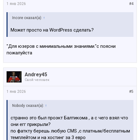
1 янв 2026
#4
Incore сказал(а):
↑
Может просто на WordPress сделать?
"Для юзеров с минимальными знаниями."с поясни
пожалуйста
Andrey45
Свой человек
1 янв 2026
#5
Nobody сказал(а):
↑
странно это был проэкт Балтикома , а с чего взял что
они егг прикрыли?
по фаткту берешь любую CMS ,c платным/бесплатным
темплейтом и на хостинг за 3 евро