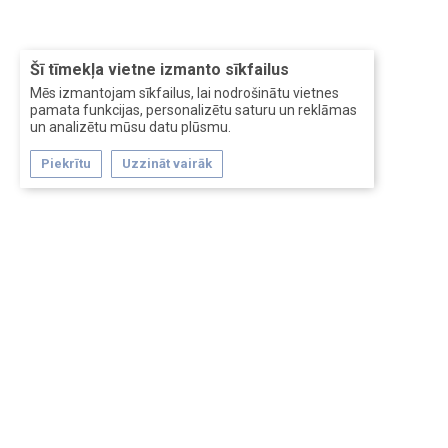
Šī tīmekļa vietne izmanto sīkfailus
Mēs izmantojam sīkfailus, lai nodrošinātu vietnes
pamata funkcijas, personalizētu saturu un reklāmas
un analizētu mūsu datu plūsmu.
Piekrītu
Uzzināt vairāk
Forum software by XenForo™
Перевод:
XF-Russia.ru
Сделано в
Entrypoint