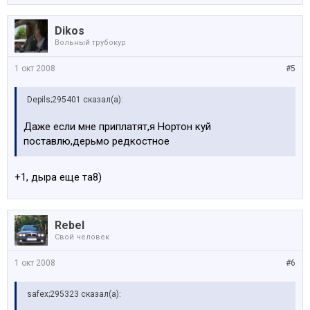
Dikos
Вольный трубокур
1 окт 2008
#5
Depils;295401 сказал(а):
Даже если мне приплатят,я Нортон куй
поставлю,дерьмо редкостное
+1, дыра еще та8)
Rebel
Свой человек
1 окт 2008
#6
safex;295323 сказал(а):