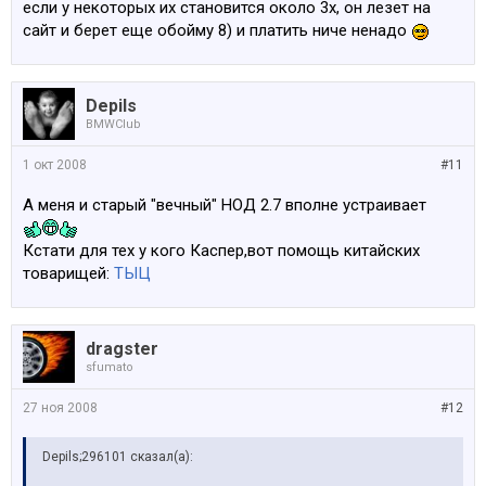
если у некоторых их становится около 3х, он лезет на
сайт и берет еще обойму 8) и платить ниче ненадо
Depils
BMWClub
1 окт 2008
#11
А меня и старый "вечный" НОД 2.7 вполне устраивает
Кстати для тех у кого Каспер,вот помощь китайских
товарищей:
ТЫЦ
dragster
sfumato
27 ноя 2008
#12
Depils;296101 сказал(а):