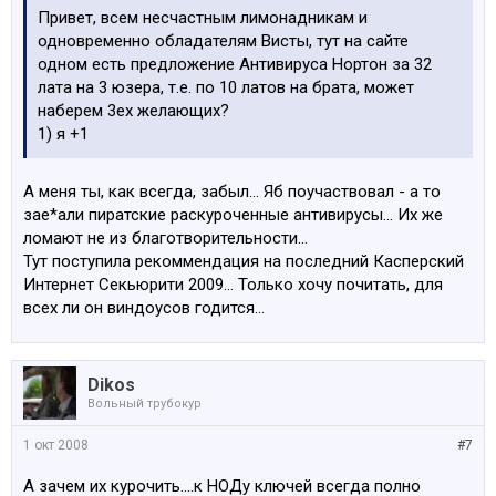
Привет, всем несчастным лимонадникам и
одновременно обладателям Висты, тут на сайте
одном есть предложение Антивируса Нортон за 32
лата на 3 юзера, т.е. по 10 латов на брата, может
наберем 3ех желающих?
1) я +1
А меня ты, как всегда, забыл... Яб поучаствовал - а то
зае*али пиратские раскуроченные антивирусы... Их же
ломают не из благотворительности...
Тут поступила рекоммендация на последний Касперский
Интернет Секьюрити 2009... Только хочу почитать, для
всех ли он виндоусов годится...
Dikos
Вольный трубокур
1 окт 2008
#7
А зачем их курочить....к НОДу ключей всегда полно