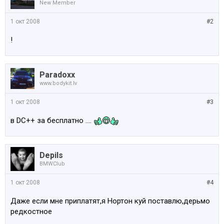
New Member
1 окт 2008
#2
!
Paradoxx
www.bodykit.lv
1 окт 2008
#3
в DC++ за бесплатно ....
Depils
BMWClub
1 окт 2008
#4
Даже если мне приплатят,я Нортон куй поставлю,дерьмо
редкостное