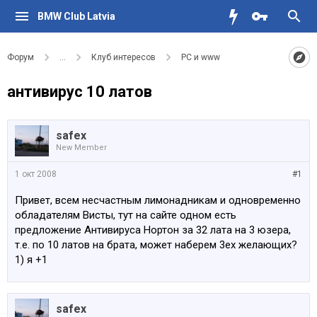
BMW Club Latvia
Форум
...
Клуб интересов
PC и www
антивирус 10 латов
safex
New Member
1 окт 2008
#1
Привет, всем несчастным лимонадникам и одновременно
обладателям Висты, тут на сайте одном есть
предложение Антивируса Нортон за 32 лата на 3 юзера,
т.е. по 10 латов на брата, может наберем 3ех желающих?
1) я +1
safex