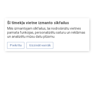
Šī tīmekļa vietne izmanto sīkfailus
Mēs izmantojam sīkfailus, lai nodrošinātu vietnes
pamata funkcijas, personalizētu saturu un reklāmas
un analizētu mūsu datu plūsmu.
Piekrītu
Uzzināt vairāk
Forum software by XenForo™
Перевод:
XF-Russia.ru