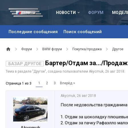
НОВОСТИ
ФОРУМ
МОДЕЛ
Последние сообщения
Поиск сообщений
Форум
BMW форум
Покупка/продажа
Другое
Бартер/Отдам за.../Продаж
БАЗАР ДРУГОЕ
Тема в разделе "
Другое
", создана пользователем
Akycmuk
,
26 авг 2018
.
1
2
3
Вперёд >
Страница 1 из 3
Akycmuk
,
26 авг 2018
После недовольства гражданина 
1. Отдам за шоколадку плюшевые 
2. Отдам за пачку Рафаэлло мало
Akycmuk