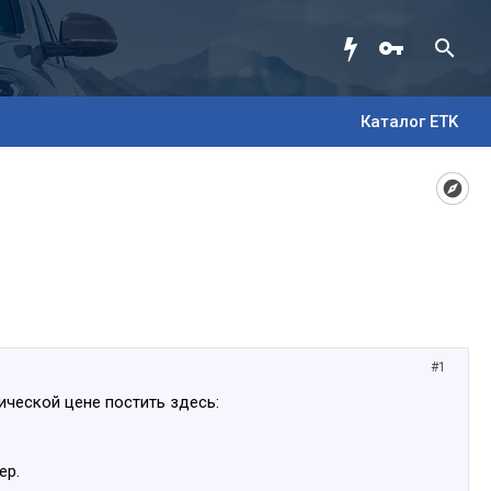
Каталог ETK
#1
ической цене постить здесь:
ер.