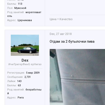
Баллы:
113
Пол:
Мужской
Род занятий:
мореплават
ель
Цена = Качество
Адрес:
Царникава
Dex
,
27 авг 2018
Отдам за 2 бутылочки пива
Dex
ИчиТригерФинG ерНигаз
Регистрация:
5 мар 2009
Сообщения:
2,731
Лайки:
143
Баллы:
63
Род занятий:
безработны
й
Адрес:
Рига