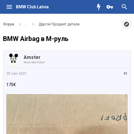
BMW Club Latvia
Форум
...
Другое Продают детали
BMW Airbag в М-руль
Amster
New Member
20 сен 2021
#1
170€