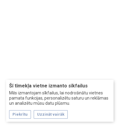
Šī tīmekļa vietne izmanto sīkfailus
Mēs izmantojam sīkfailus, lai nodrošinātu vietnes
pamata funkcijas, personalizētu saturu un reklāmas
un analizētu mūsu datu plūsmu.
Piekrītu
Uzzināt vairāk