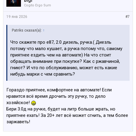
bigi
Cogito Ergo Sum
19 янв 2026
#7
Patriks сказал(а):
↑
Что скажете про е87, 2.0 дизель, ручка.( Диезль
потому что мало кушает, а ручка потому что, самому
приятнее ездить чем на автомате) На что стоит
обращать внимание при покупке? Как с ржавчиной,
гниют? И что по обслуживанию, может есть какие
нибудь марки с чем сравнить?
Гораздо приятнее, комфортнее на автомате! Если
нравится всё время дрочить эту ручку, то дело
хозяйское!
Бери 3.0д на ручке, будет на литр больше жрать, но
приятнее ехать! За 20+ лет всё может сгнить, а тем более
заржаветь!