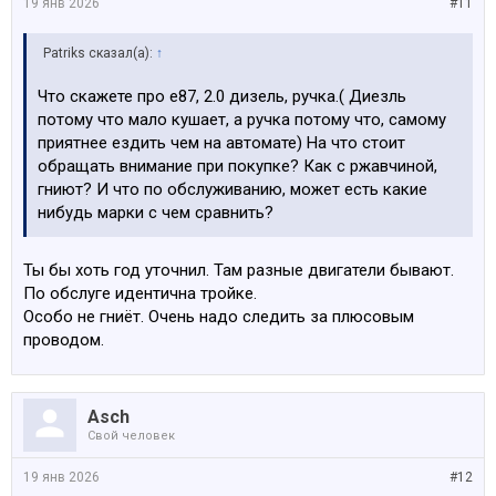
19 янв 2026
#11
Patriks сказал(а):
↑
Что скажете про е87, 2.0 дизель, ручка.( Диезль
потому что мало кушает, а ручка потому что, самому
приятнее ездить чем на автомате) На что стоит
обращать внимание при покупке? Как с ржавчиной,
гниют? И что по обслуживанию, может есть какие
нибудь марки с чем сравнить?
Ты бы хоть год уточнил. Там разные двигатели бывают.
По обслуге идентична тройке.
Особо не гниёт. Очень надо следить за плюсовым
проводом.
Asch
Свой человек
19 янв 2026
#12