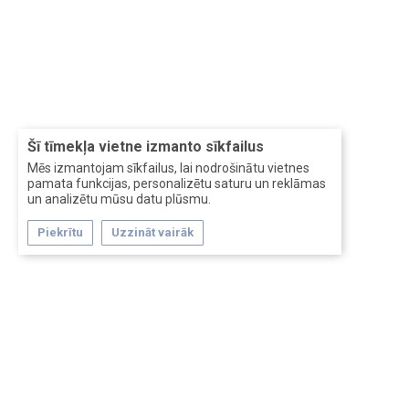
Šī tīmekļa vietne izmanto sīkfailus
Mēs izmantojam sīkfailus, lai nodrošinātu vietnes
pamata funkcijas, personalizētu saturu un reklāmas
un analizētu mūsu datu plūsmu.
Piekrītu
Uzzināt vairāk
Forum software by XenForo™
Перевод:
XF-Russia.ru