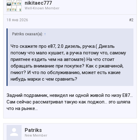
nikitaec777
Well-Known Member
18 янв 2026
#2
Patriks сказал(а):
↑
Что скажете про е87, 2.0 дизель, ручка.( Диезль
потому что мало кушает, а ручка потому что, самому
приятнее ездить чем на автомате) На что стоит
обращать внимание при покупке? Как с ржавчиной,
гниют? И что по обслуживанию, может есть какие
нибудь марки с чем сравнить?
Задний подрамник, невидел ни одной живой по низу Е87…
Сам сейчас рассматривал такую как поджоп… это шляпа
что на рынке…
Patriks
New Member