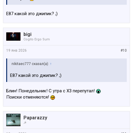
E87 какой это джипик? ;)
bigi
Cogito Ergo Sum
19 янв 2026
#10
nikitaec777 сказал(а):
↑
E87 какой это джипик? ;)
Блин! Понедельник! С утра с Х3 перепутал!
Поиски отменяются!
Paparazzy
☭