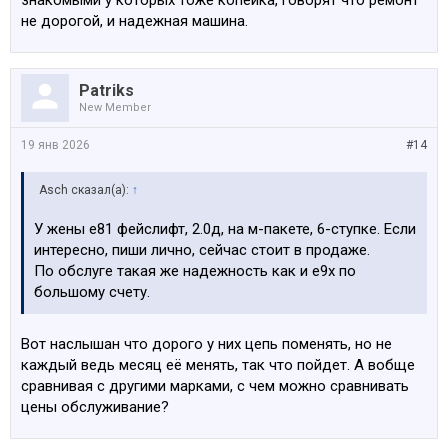
знакомыми у которых тоже копейка, говорят что ремонт
не дорогой, и надежная машина.
Patriks
New Member
19 янв 2026
#14
Asch сказал(а):
↑
У жены е81 фейслифт, 2.0д, на м-пакете, 6-ступке. Если
интересно, пиши лично, сейчас стоит в продаже.
По обслуге такая же надежность как и е9х по
большому счету.
Вот наслышан что дорого у них цепь поменять, но не
каждый ведь месяц её менять, так что пойдет. А вобще
сравнивая с другими марками, с чем можно сравнивать
цены обслуживание?