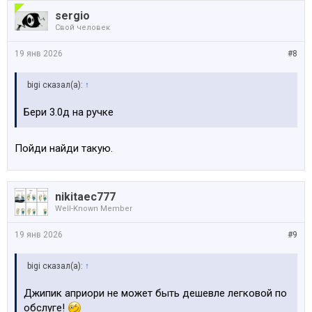
sergio
Свой человек
19 янв 2026
#8
bigi сказал(а):
↑
Бери 3.0д на ручке
Пойди найди такую.
nikitaec777
Well-Known Member
19 янв 2026
#9
bigi сказал(а):
↑
Джипик априори не может быть дешевле легковой по
обслуге!