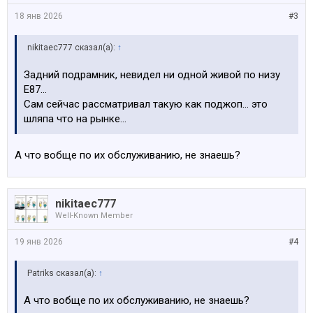
18 янв 2026
#3
nikitaec777 сказал(а):
↑
Задний подрамник, невидел ни одной живой по низу
Е87…
Сам сейчас рассматривал такую как поджоп… это
шляпа что на рынке…
А что вобще по их обслуживанию, не знаешь?
nikitaec777
Well-Known Member
19 янв 2026
#4
Patriks сказал(а):
↑
А что вобще по их обслуживанию, не знаешь?