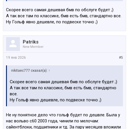
Скорее всего самая дешевая бмв по обслуге будет ;)
А так все там по классике, бмв есть бмв, стандартно все.
Ну Гольф явно дешевле, по подвеске точно ;)
Patriks
New Member
19 янв 2026
#5
nikitaec777 сказал(а):
↑
Скорее всего самая дешевая бмв по обслуге будет ;)
А так все там по классике, бмв есть бмв, стандартно
все.
Ну Гольф явно дешевле, по подвеске точно ;)
Не ну понятное дело что гольф будет по дешвле. Была у
нас вольво с60 2003 года, чинили по мелочам:
сайентблоки, подшипники и тд. За пару месяцев вложили