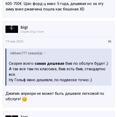
600-700€. Щяс форд ц макс 5 года, дешввая но за эту
зиму вниз ржавчина пошла как бешеная XD.
bigi
Cogito Ergo Sum
19 янв 2026
#6
nikitaec777 сказал(а):
↑
Скорее всего
самая дешевая
бмв по обслуге будет ;)
А так все там по классике, бмв есть бмв, стандартно
все.
Ну Гольф явно дешевле, по подвеске точно ;)
Джипик априори не может быть дешевле легковой по
обслуге!