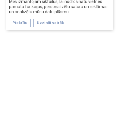
Mēs izmantojam sīkfailus, lai nodrošinātu vietnes
pamata funkcijas, personalizētu saturu un reklāmas
un analizētu mūsu datu plūsmu.
Piekrītu
Uzzināt vairāk
Forum software by XenForo™
Перевод:
XF-Russia.ru
Сделано в
Entrypoint
Обратная связь
Помощь
Условия и правила