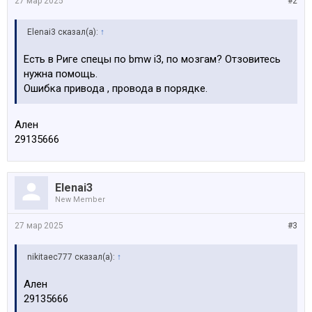
27 мар 2025
#2
Elenai3 сказал(а):
↑
Есть в Риге спецы по bmw i3, по мозгам? Отзовитесь
нужна помощь.
Ошибка привода , провода в порядке.
Ален
29135666
Elenai3
New Member
27 мар 2025
#3
nikitaec777 сказал(а):
↑
Ален
29135666