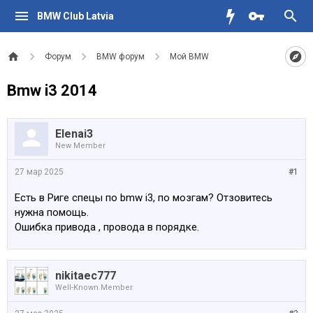
BMW Club Latvia
Форум
BMW форум
Мой BMW
Bmw i3 2014
Elenai3
New Member
27 мар 2025
#1
Есть в Риге спецы по bmw i3, по мозгам? Отзовитесь
нужна помощь.
Ошибка привода , провода в порядке.
nikitaec777
Well-Known Member