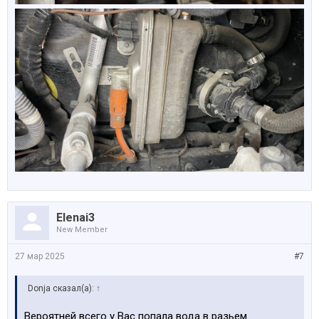
Elenai3
New Member
27 мар 2025
#7
Donja сказал(а):
↑
Вероятней всего у Вас попала вода в разьем