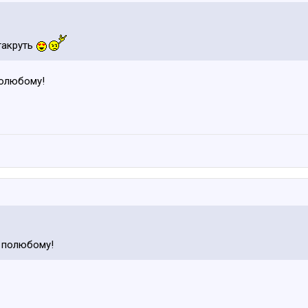
гакруть
полюбому!
ё полюбому!