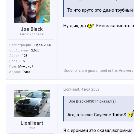
То что круто это да,но трубный
Ну дык, да
Её и заказывать ч
Joe Black
Свой человек
Регистрация:
1 фев 2005
Сообщения:
2,633
Лайки:
123
Баллы:
63
Пол:
Мужской
Questions are guaranteed in life. Answers 
Адрес:
Рига
LionHeart
,
4 ноя 2009
Joe Black;683014 сказал(а):
Ага, а также Cayenne TurboS
LionHeart
///M
Я с иронией это сказал,вспомнил