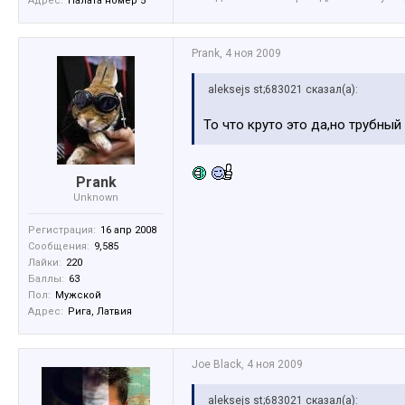
Адрес:
Палата номер 5
Prank
,
4 ноя 2009
aleksejs st;683021 сказал(а):
То что круто это да,но трубный
Prank
Unknown
Регистрация:
16 апр 2008
Сообщения:
9,585
Лайки:
220
Баллы:
63
Пол:
Мужской
Адрес:
Рига, Латвия
Joe Black
,
4 ноя 2009
aleksejs st;683021 сказал(а):