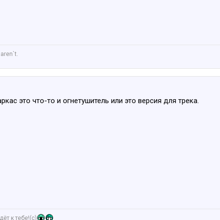
aren`t.
аркас это что-то и огнетушитель или это версия для трека.
ёт к тебе!(c)