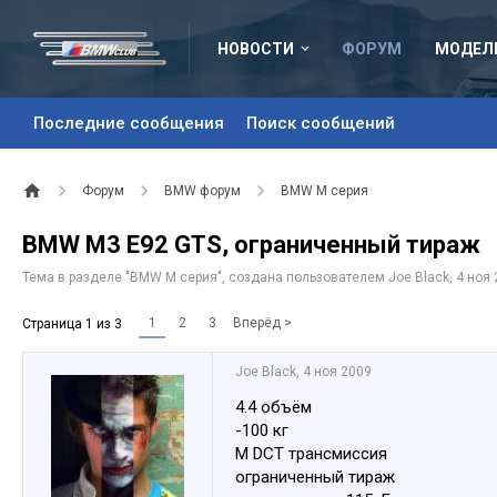
НОВОСТИ
ФОРУМ
МОДЕЛ
Последние сообщения
Поиск сообщений
Форум
BMW форум
BMW M серия
BMW M3 E92 GTS, ограниченный тираж
Тема в разделе "
BMW M серия
", создана пользователем
Joe Black
,
4 ноя
1
2
3
Вперёд >
Страница 1 из 3
Joe Black
,
4 ноя 2009
4.4 объём
-100 кг
M DCT трансмиссия
ограниченный тираж