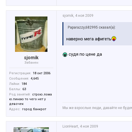
sjomik
,
4 ноя 2009
Paparazzy;682995 сказал(а):
наверно мега афигеть
судя по цене да
sjomik
Забанен
Регистрация:
18 окт 2006
Сообщения:
4,645
Лайки:
184
Баллы:
63
Род занятий:
строю.лома
ю.пинаю то чего нет у
девочек
Мы же взрослые люди, давайте не будем 
Адрес:
город банкрот
LionHeart
,
4 ноя 2009