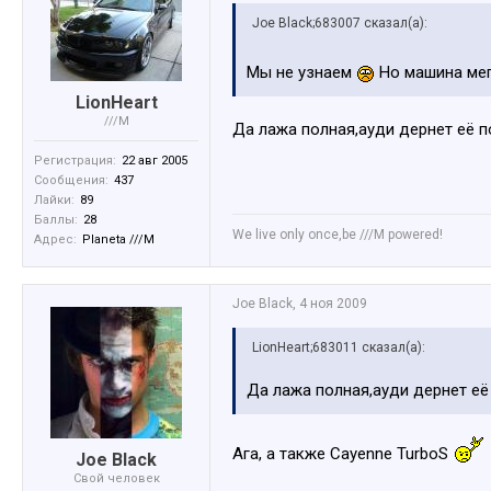
Joe Black;683007 сказал(а):
Мы не узнаем
Но машина ме
LionHeart
///M
Да лажа полная,ауди дернет её 
Регистрация:
22 авг 2005
Сообщения:
437
Лайки:
89
Баллы:
28
We live only once,be ///M powered!
Адрес:
Planeta ///M
Joe Black
,
4 ноя 2009
LionHeart;683011 сказал(а):
Да лажа полная,ауди дернет е
Ага, а также Cayenne TurboS
Joe Black
Свой человек