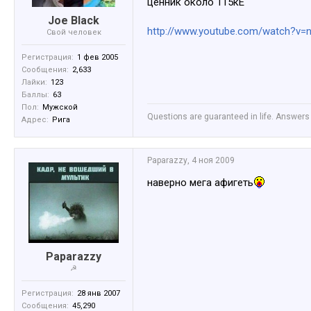
ценник около 115кЕ
Joe Black
http://www.youtube.com/watch?v=
Свой человек
Регистрация:
1 фев 2005
Сообщения:
2,633
Лайки:
123
Баллы:
63
Пол:
Мужской
Questions are guaranteed in life. Answers 
Адрес:
Рига
Paparazzy
,
4 ноя 2009
наверно мега афигеть
Paparazzy
☭
Регистрация:
28 янв 2007
Сообщения:
45,290