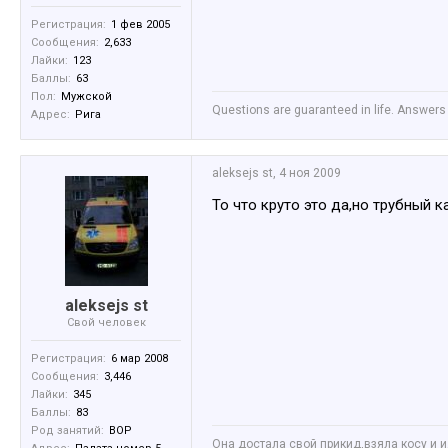
Регистрация:
1 фев 2005
Сообщения:
2,633
Лайки:
123
Баллы:
63
Пол:
Мужской
Questions are guaranteed in life. Answers 
Адрес:
Рига
aleksejs st
,
4 ноя 2009
То что круто это да,но трубный к
aleksejs st
Свой человек
Регистрация:
6 мар 2008
Сообщения:
3,446
Лайки:
345
Баллы:
83
Род занятий:
ВОР
Она достала свой прикид,взяла косу и ид