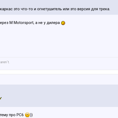
 каркас это что-то и огнетушитель или это версия для трека.
ерез M Motorsport, а не у дилера
aren`t.
 тему про РС6
))