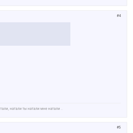
#4
али, натали ты натали мне натали ..
#5