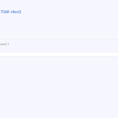
n7G6K-i4soQ
aren`t.