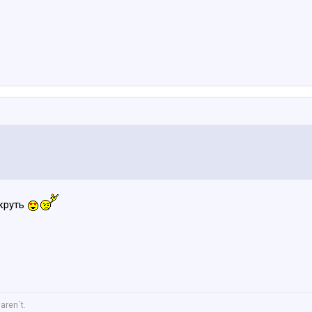
круть
aren`t.