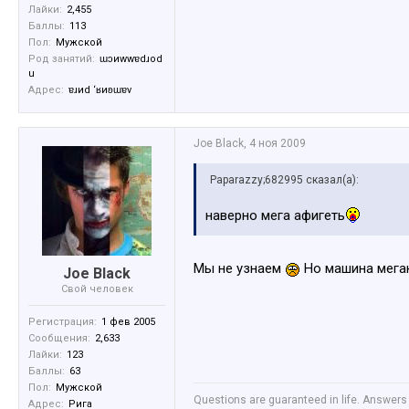
Лайки:
2,455
Баллы:
113
Пол:
Мужской
Род занятий:
ɯɔиwwɐdɹоd
u
Адрес:
ɐɹиd ‘ʁиʚɯɐv
Joe Black
,
4 ноя 2009
Paparazzy;682995 сказал(а):
наверно мега афигеть
Мы не узнаем
Но машина мега
Joe Black
Свой человек
Регистрация:
1 фев 2005
Сообщения:
2,633
Лайки:
123
Баллы:
63
Пол:
Мужской
Questions are guaranteed in life. Answers 
Адрес:
Рига