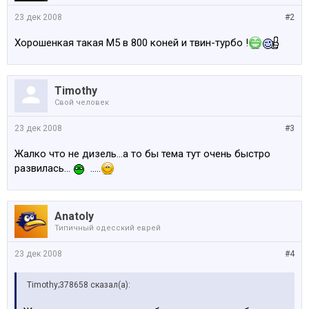
23 дек 2008
#2
Хорошенкая такая М5 в 800 коней и твин-турбо !
Timothy
Свой человек
23 дек 2008
#3
Жалко что не дизель...а то бы тема тут очень быстро
развилась...
.....
Anatoly
Типичный одесский еврей
23 дек 2008
#4
Timothy;378658 сказал(а):