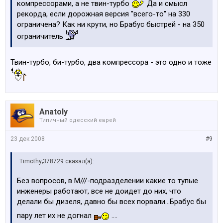
компрессорами, а не твин-турбо
Да и смысл
рекорда, если дорожная версия "всего-то" на 330
ограничена? Как ни крути, но Брабус быстрей - на 350
ограничитель
Твин-турбо, би-турбо, два компрессора - это одно и тоже
Anatoly
Типичный одесский еврей
23 дек 2008
#9
Timothy;378729 сказал(а):
Без вопросов, в М///-подразделении какие то тупые
инженеры работают, все не доидет до них, что
делали бы дизеля, давно бы всех порвали...Брабус бы
пару лет их не догнал
....