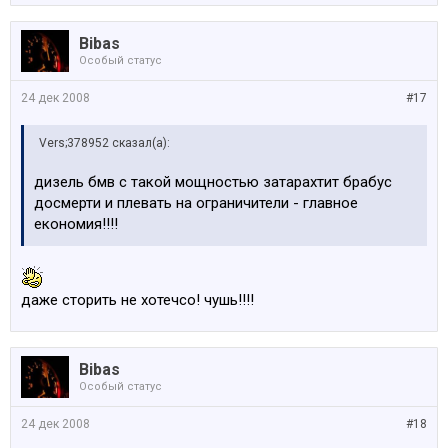
Bibas
Особый статус
24 дек 2008
#17
Vers;378952 сказал(а):
дизель бмв с такой мощностью затарахтит брабус
досмерти и плевать на ограничители - главное
економия!!!!
даже сторить не хотечсо! чушь!!!!
Bibas
Особый статус
24 дек 2008
#18