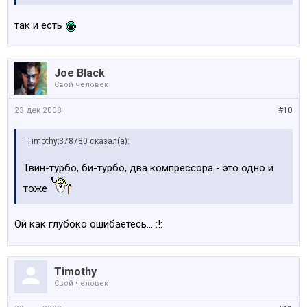
так и есть
Joe Black
Свой человек
23 дек 2008
#10
Timothy;378730 сказал(а):
Твин-турбо, би-турбо, два компрессора - это одно и
тоже
Ой как глубоко ошибаетесь... :!:
Timothy
Свой человек