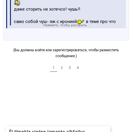
даже сторить не хотечсо! чушь!!
само собой чуш- яж с иронией
в теме про что
Нажмите, чтобы раскрыть...
лудше просто дизель характерезуют как монстра
тракторного а ведь ето нетак
эти дизеляки везде лезут!!! видно кризис, соляра та
(Вы должны войти или зарегистрироваться, чтобы разместить
дороже бенза- вот и злятса!!!!
сообщение.)
1
2
3
4
Šī tīmekļa vietne izmanto sīkfailus