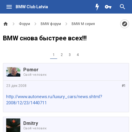
BMW Club Latvia
Форум
BMW форум
BMW M серия
BMW снова быстрее всех!!!
1
2
3
4
Pomor
Свой человек
23 дек 2008
#1
http://www.autonews.ru/luxury_cars/news.shtml?
2008/12/23/1440711
Dmitry
Свой человек