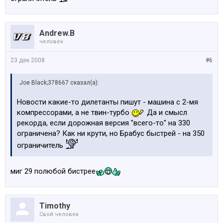
Andrew.B
человек
23 дек 2008
#6
Joe Black;378667 сказал(а):
Новости какие-то дилетанты пишут - машина с 2-мя
компрессорами, а не твин-турбо
Да и смысл
рекорда, если дорожная версия "всего-то" на 330
ограничена? Как ни крути, но Брабус быстрей - на 350
ограничитель
миг 29 полюбой бистрее
Timothy
Свой человек