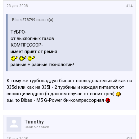
23 дек 2008
#14
Bibas;378799 сказал(а):
ТУБРО-
от выхлопных газов
КОМПРЕССОР-
имеет привт от ремня
разные + разные технологии!
К тому же турбонаддув бывает последовательный как на
335
d
или как на 335
i
- 2 турбины и каждая питается от
своих цилиндров (в данном случае от своих трёх)
з.ы. to Bibas - М5 G-Power би-компрессорная
Timothy
Свой человек
23 дек 2008
#15