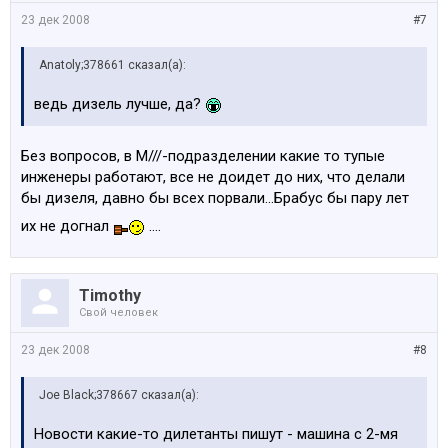
23 дек 2008
#7
Anatoly;378661 сказал(а):
ведь дизель лучше, да?
Без вопросов, в М///-подразделении какие то тупые
инженеры работают, все не доидет до них, что делали
бы дизеля, давно бы всех порвали...Брабус бы пару лет
их не догнал
....
Timothy
Свой человек
23 дек 2008
#8
Joe Black;378667 сказал(а):
Новости какие-то дилетанты пишут - машина с 2-мя