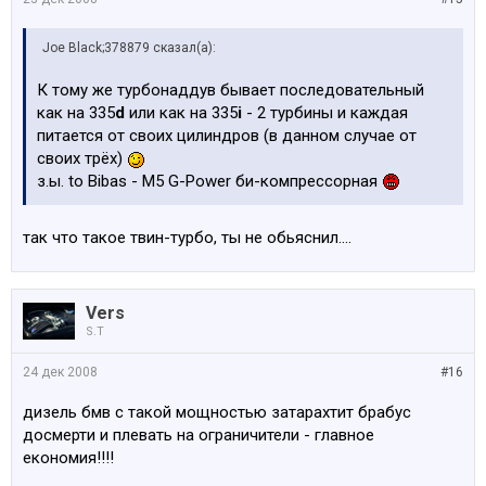
Joe Black;378879 сказал(а):
К тому же турбонаддув бывает последовательный
как на 335
d
или как на 335
i
- 2 турбины и каждая
питается от своих цилиндров (в данном случае от
своих трёх)
з.ы. to Bibas - М5 G-Power би-компрессорная
так что такое твин-турбо, ты не обьяснил....
Vers
S.T
24 дек 2008
#16
дизель бмв с такой мощностью затарахтит брабус
досмерти и плевать на ограничители - главное
економия!!!!