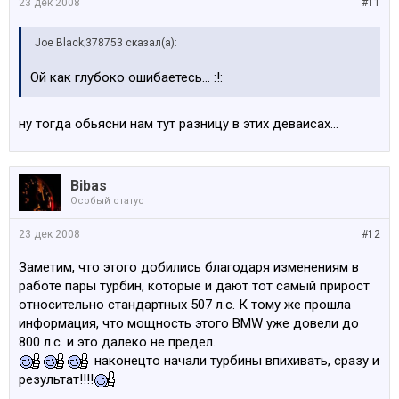
23 дек 2008
#11
Joe Black;378753 сказал(а):
Ой как глубоко ошибаетесь... :!:
ну тогда обьясни нам тут разницу в этих деваисах...
Bibas
Особый статус
23 дек 2008
#12
Заметим, что этого добились благодаря изменениям в
работе пары турбин, которые и дают тот самый прирост
относительно стандартных 507 л.с. К тому же прошла
информация, что мощность этого BMW уже довели до
800 л.с. и это далеко не предел.
наконецто начали турбины впихивать, сразу и
результат!!!!