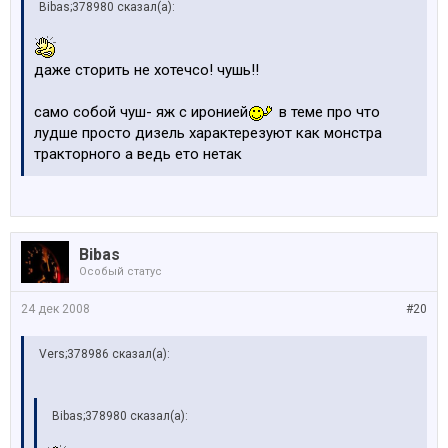
Bibas;378980 сказал(а):
даже сторить не хотечсо! чушь!!
само собой чуш- яж с иронией
в теме про что
лудше просто дизель характерезуют как монстра
тракторного а ведь ето нетак
Bibas
Особый статус
24 дек 2008
#20
Vers;378986 сказал(а):
Bibas;378980 сказал(а):