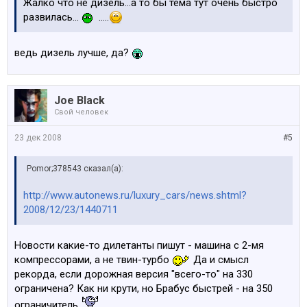
Жалко что не дизель...а то бы тема тут очень быстро
развилась...
.....
ведь дизель лучше, да?
Joe Black
Свой человек
23 дек 2008
#5
Pomor;378543 сказал(а):
http://www.autonews.ru/luxury_cars/news.shtml?
2008/12/23/1440711
Новости какие-то дилетанты пишут - машина с 2-мя
компрессорами, а не твин-турбо
Да и смысл
рекорда, если дорожная версия "всего-то" на 330
ограничена? Как ни крути, но Брабус быстрей - на 350
ограничитель