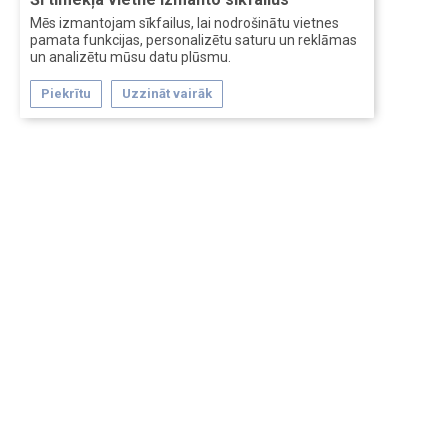
Mēs izmantojam sīkfailus, lai nodrošinātu vietnes
pamata funkcijas, personalizētu saturu un reklāmas
un analizētu mūsu datu plūsmu.
Piekrītu
Uzzināt vairāk
Forum software by XenForo™
Перевод:
XF-Russia.ru
Сделано в
Entrypoint
Обратная связь
Помощь
Условия и правила