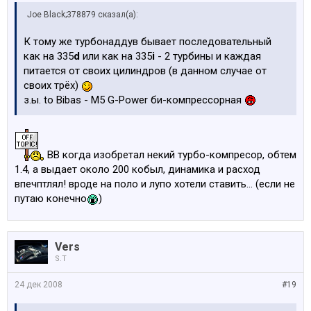
Joe Black;378879 сказал(а):
К тому же турбонаддув бывает последовательный
как на 335
d
или как на 335
i
- 2 турбины и каждая
питается от своих цилиндров (в данном случае от
своих трёх)
з.ы. to Bibas - М5 G-Power би-компрессорная
ВВ когда изобретал некий турбо-компресор, обтем
1.4, а выдает около 200 кобыл, динамика и расход
впечптлял! вроде на поло и лупо хотели ставить... (если не
путаю конечно
)
Vers
S.T
24 дек 2008
#19