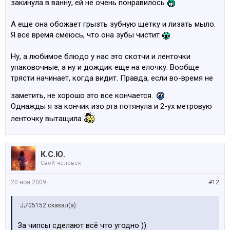
закинула в ванну, ей не очень понравилось
А еще она обожает грызть зубную щетку и лизать мыло.
Я все время смеюсь, что она зубы чистит
Ну, а любимое блюдо у нас это скотчи и ленточки
упаковочные, а ну и дождик еще на елочку. Вообще
трясти начинает, когда видит. Правда, если во-время не
заметить, не хорошо это все кончается.
Однажды я за кончик изо рта потянула и 2-ух метровую
ленточку вытащила
К.С.Ю.
Свой человек
20 ноя 2009
#12
J;705152 сказал(а):
За чипсы сделают всё что угодно ))