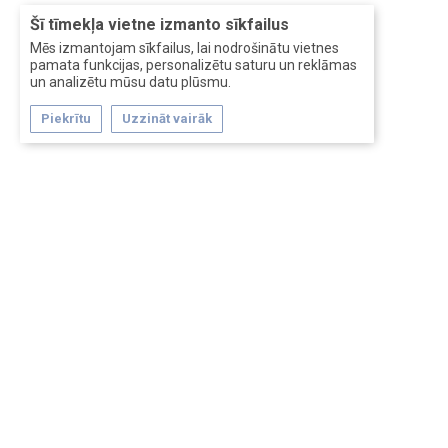
Šī tīmekļa vietne izmanto sīkfailus
Mēs izmantojam sīkfailus, lai nodrošinātu vietnes
pamata funkcijas, personalizētu saturu un reklāmas
un analizētu mūsu datu plūsmu.
Piekrītu
Uzzināt vairāk
Forum software by XenForo™
Перевод:
XF-Russia.ru
Сделано в
Entrypoint
Обратная связь
Помощь
Условия и правила