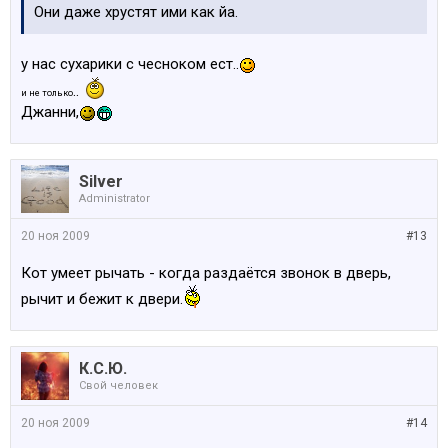
Они даже хрустят ими как йа.
у нас сухарики с чесноком ест..
..
и не только
Джанни,
Silver
Administrator
20 ноя 2009
#13
Кот умеет рычать - когда раздаётся звонок в дверь,
рычит и бежит к двери.
К.С.Ю.
Свой человек
20 ноя 2009
#14