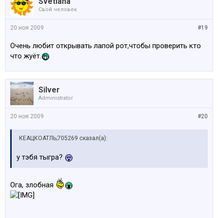
Svetlana
Свой человек
20 ноя 2009
#19
Очень любит открывать лапой рот,чтобы проверить кто
что жуёт.
Silver
Administrator
20 ноя 2009
#20
КЕАЦКОАТЛЬ;705269 сказал(а):
у тэбя тыгра?
Ога, злобная