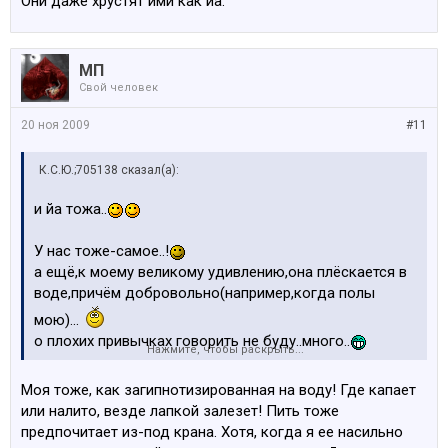
Они даже хрустят ими как йа.
МП
Свой человек
20 ноя 2009
#11
К.С.Ю.;705138 сказал(а):
и йа тожа..
У нас тоже-самое..!
а ещё,к моему великому удивлению,она плёскается в
воде,причём добровольно(например,когда полы
мою)...
о плохих привычках говорить не буду..много..
Нажмите, чтобы раскрыть...
Моя тоже, как загипнотизированная на воду! Где капает
или налито, везде лапкой залезет! Пить тоже
предпочитает из-под крана. Хотя, когда я ее насильно