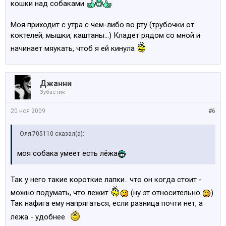
кошки над собаками
больше у собак и то не у всех
Моя приходит с утра с чем-либо во рту (трубочки от
вот думаю, может пока не поздно.. пора учить сидеть
коктелей, мышки, каштаны...) Кладет рядом со мной и
и лежать.. а так же команду голос пора оттачивать
начинает мяукать, чтоб я ей кинула
А ещё он очень любит целоваться и ласкаться
Джанни
И зараза иногда очень больно кусается
Зубастик
20 ноя 2009
#6
Оля;705110 сказал(а):
моя собака умеет есть лёжа
Так у него такие короткие лапки.. что он когда стоит -
можно подумать, что лежит
(ну эт относительно
)
Так нафига ему напрягаться, если разница почти нет, а
лежа - удобнее