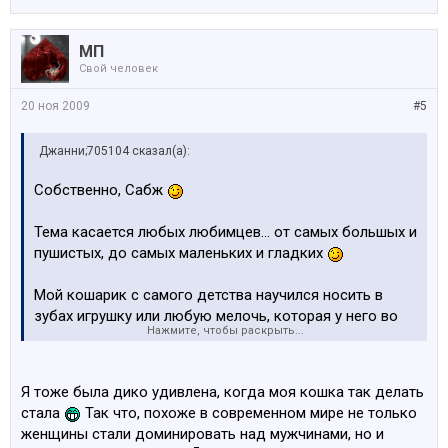
МП
Свой человек
20 ноя 2009
#5
Джанни;705104 сказал(а):
Собственно, Сабж
Тема касается любых любимцев... от самых большых и
пушистых, до самых маленьких и гладких
Мой кошарик с самого детства научился носить в
зубах игрушку или любую мелочь, которая у него во
Нажмите, чтобы раскрыть...
рту помещается..
Предварительно - игрушку надо кинуть.. он сам за ней
Я тоже была дико удивлена, когда моя кошка так делать
бежит, а потом сам её приносит и ждет, когда опять
стала
Так что, похоже в современном мире не только
кинешь..
женщины стали доминировать над мужчинами, но и
Сама никогда таких повадок у котов не замечала,