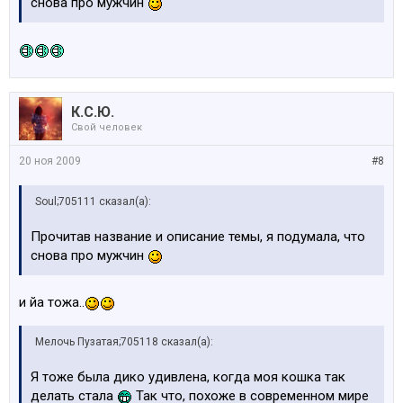
снова про мужчин
К.С.Ю.
Свой человек
20 ноя 2009
#8
Soul;705111 сказал(а):
Прочитав название и описание темы, я подумала, что
снова про мужчин
и йа тожа..
Мелочь Пузатая;705118 сказал(а):
Я тоже была дико удивлена, когда моя кошка так
делать стала
Так что, похоже в современном мире