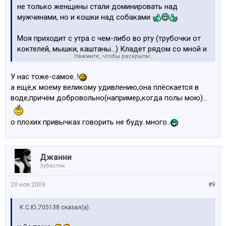
не только женщины стали доминировать над
мужчинами, но и кошки над собаками
Моя приходит с утра с чем-либо во рту (трубочки от
коктелей, мышки, каштаны...) Кладет рядом со мной и
Нажмите, чтобы раскрыть...
начинает мяукать, чтоб я ей кинула
У нас тоже-самое..!
а ещё,к моему великому удивлению,она плёскается в
воде,причём добровольно(например,когда полы мою)...
о плохих привычках говорить не буду..много..
Джанни
Зубастик
20 ноя 2009
#9
К.С.Ю.;705138 сказал(а):