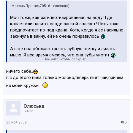
Мелочь Пузатая;705161 сказал(а):
Моя тоже, как загипнотизированная на воду! Где
капает или налито, везде лапкой залезет! Пить тоже
предпочитает из-под крана. Хотя, когда я ее насильно
закинула в ванну, ей не очень понравилось
А еще она обожает грызть зубную щетку и лизать
мыло. Я все время смеюсь, что она зубы чистит
Нажмите, чтобы раскрыть...
Ну, а любимое блюдо у нас это скотчи и ленточки
ничего себе..
упаковочные, а ну и дождик еще на елочку. Вообще
п.с.до этого пила только молоко,теперь пьёт чай,причём
трясти начинает, когда видит. Правда, если во-время
из моей кружки..
не заметить, не хорошо это все кончается.
Однажды я за кончик изо рта потянула и 2-ух
метровую ленточку вытащила
Олюська
Guest
20 ноя 2009
#15