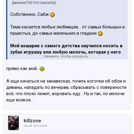
Джанни;705104 сказал(а):
Собственно, Сабж
Тема касается любых любимцев... от самых большых и
пушистых, до самых маленьких и гладких
Мой кошарик с самого детства научился носить в
зубах игрушку или любую мелочь, которая у него
Нажмите, чтобы раскрыть...
во рту помещается..
прямо как мой...
Предварительно - игрушку надо кинуть.. он сам за
ней бежит, а потом сам её приносит и ждет, когда
А еще качаться на занавесках, точить коготки об обои и
опять кинешь..
Сама никогда таких повадок у котов
диваны, нападать по вечерам, сбрасывать с поверхности
не замечала, больше у собак и то не у всех
всё, что плохо лежит, воровать еду... Ну и так, по мелочи
еще всякое...
вот думаю, может пока не поздно.. пора учить сидеть
и лежать.. а так же команду голос пора оттачивать
killzone
Свой человек
А ещё он очень любит целоваться и ласкаться