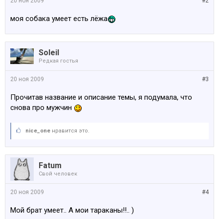
20 ноя 2009
#2
моя собака умеет есть лёжа
Soleil
Редкая гостья
20 ноя 2009
#3
Прочитав название и описание темы, я подумала, что
снова про мужчин
nice_one
нравится это.
Fatum
Свой человек
20 ноя 2009
#4
Мой брат умеет.. А мои тараканы!!.. )