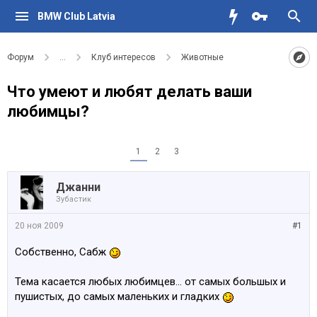
BMW Club Latvia
Форум
...
Клуб интересов
Животные
Что умеют и любят делать ваши
любимцы?
1
2
3
Джанни
Зубастик
20 ноя 2009
#1
Собственно, Сабж
Тема касается любых любимцев... от самых большых и
пушистых, до самых маленьких и гладких