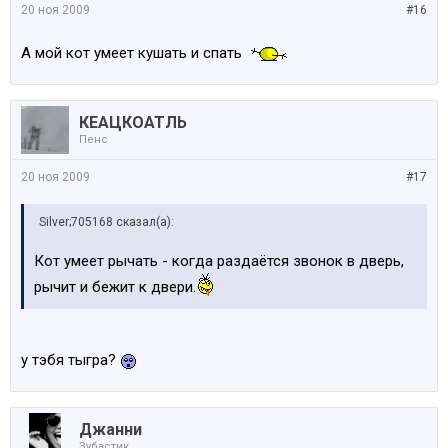
20 ноя 2009
#16
И зараза иногда очень больно кусается
А мой кот умеет кушать и спать
КЕАЦКОАТЛЬ
Пенс
20 ноя 2009
#17
Silver;705168 сказал(а):
Кот умеет рычать - когда раздаётся звонок в дверь,
рычит и бежит к двери.
у тэбя тыгра?
Джанни
Зубастик