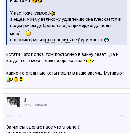
и йа тожа..
У нас тоже-самое..!
а ещё,к моему великому удивлению,она плёскается в
воде,причём добровольно(например,когда полы
мою)...
о плохих привычках говорить не буду..много..
Нажмите, чтобы раскрыть...
кстати... этот бяка, тож постоянно в ванну лезет.. Да и
когда я его мою - даж не брыкается
какие-то странные коты пошли в наше время... Мутируют
J
Свой человек
20 ноя 2009
#10
За чипсы сделают всё что угодно ))