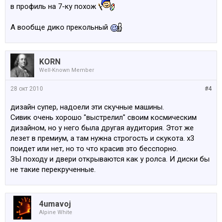
в профиль на 7-ку похож
А вообще дико прекольный
KORN
Well-Known Member
28 окт 2010
#4
дизайн супер, надоели эти скучные машины.
Сивик очень хорошо "выстрелил" своим космическим
дизайном, но у него была другая аудитория. Этот же
лезет в премиум, а там нужна строгость и скукота. х3
поидет или нет, но то что красив это бесспорно.
ЗЫ походу и двери открываются как у ролса. И диски бы
не такие перекрученные.
4umavoj
Alpine White