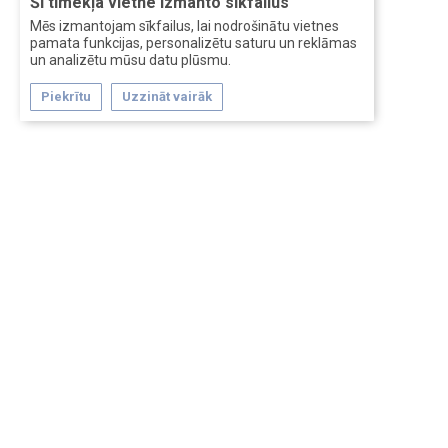
Šī tīmekļa vietne izmanto sīkfailus
Mēs izmantojam sīkfailus, lai nodrošinātu vietnes
pamata funkcijas, personalizētu saturu un reklāmas
un analizētu mūsu datu plūsmu.
Piekrītu
Uzzināt vairāk
Forum software by XenForo™
Перевод:
XF-Russia.ru
Сделано в
Entrypoint
Обратная связь
Помощь
Условия и правила