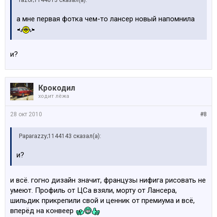
razor;1144013 сказал(а):
а мне первая фотка чем-то лансер новый напомнила
и?
Крокодил
ходит лёжа
28 окт 2010
#8
Paparazzy;1144143 сказал(а):
и?
и всё. гогно дизайн значит, французы нифига рисовать не
умеют. Профиль от ЦСа взяли, морту от Лансера,
шильдик прикрепили свой и ценник от премиума и всё,
вперёд на конвеер