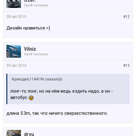
User.
Свой человек
28 окт 2010
#12
Дизайн нравиться =)
Vilniz
Свой человек
29 окт 2010
#13
Крокодил;1144196 сказал(а):
лонг-то лонг, но на нём ведь ездить надо, а он -
автобус
длина 5.3m, так что ничего сверхестественного.
dryu