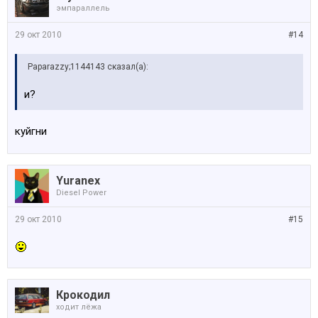
эмпараллель
29 окт 2010
#14
Paparazzy;1144143 сказал(а):
и?
куйгни
Yuranex
Diesel Power
29 окт 2010
#15
Крокодил
ходит лёжа