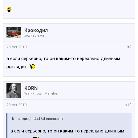
Крокодил
ходит лёжа
28 окт 2010
#9
а если серьёзно, то он каким-то нереально длинным
выглядит
KORN
Well-Known Member
28 окт 2010
#10
Крокодил;1144164 сказал(а):
а если серьёзно, то он каким-то нереально длинным