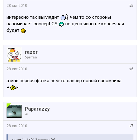
28 окт 2010
#5
интересно так выглядит
чем то со стороны
напоминает concept CS
но цена явно не копеечная
будет
razor
бритва
28 окт 2010
#6
а мне первая фотка чем-то лансер новый напомнила
Paparazzy
☭
28 окт 2010
#7