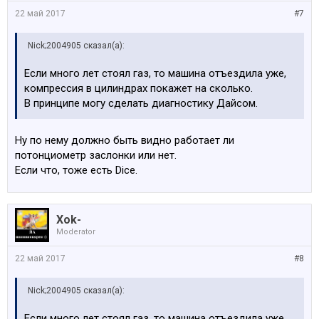
22 май 2017
#7
Nick;2004905 сказал(а):
Если много лет стоял газ, то машина отъездила уже,
компрессия в цилиндрах покажет на сколько.
В принципе могу сделать диагностику Дайсом.
Ну по нему должно быть видно работает ли
потонциометр заслонки или нет.
Если что, тоже есть Dice.
Xok-
Moderator
22 май 2017
#8
Nick;2004905 сказал(а):
Если много лет стоял газ, то машина отъездила уже,