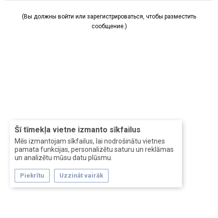
(Вы должны войти или зарегистрироваться, чтобы разместить
сообщение.)
Šī tīmekļa vietne izmanto sīkfailus
Mēs izmantojam sīkfailus, lai nodrošinātu vietnes
pamata funkcijas, personalizētu saturu un reklāmas
un analizētu mūsu datu plūsmu.
Piekrītu
Uzzināt vairāk