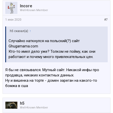
Incore
Well-Known Member
1 июн 2020
#7
h5 сказал(а):
↑
Случайно наткнулся на польский(?) сайт
Ghugamama.com
Кто-то имел дело уже? Толком не пойму, как они
работают и почему много привлекательных цен.
Я бы не связывался. Мутный сайт. Никакой инфы про
продавца, никаких контактных данных.
Ну и вишенка на торте - домен зареган на какого-то
бомжа в сша
h5
Well-Known Member