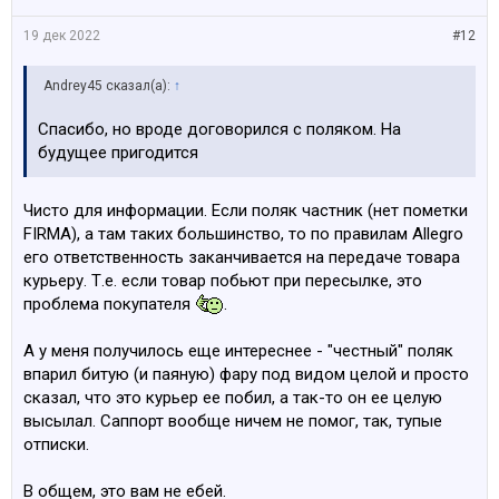
19 дек 2022
#12
Andrey45 сказал(а):
↑
Спасибо, но вроде договорился с поляком. На
будущее пригодится
Чисто для информации. Если поляк частник (нет пометки
FIRMA), а там таких большинство, то по правилам Allegro
его ответственность заканчивается на передаче товара
курьеру. Т.е. если товар побьют при пересылке, это
проблема покупателя
.
А у меня получилось еще интереснее - "честный" поляк
впарил битую (и паяную) фару под видом целой и просто
сказал, что это курьер ее побил, а так-то он ее целую
высылал. Саппорт вообще ничем не помог, так, тупые
отписки.
В общем, это вам не ебей.