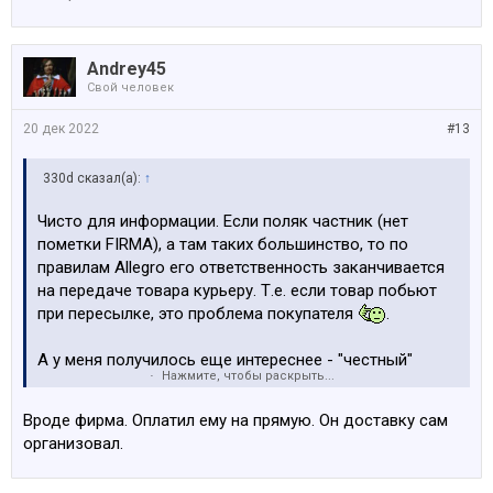
Andrey45
Свой человек
20 дек 2022
#13
330d сказал(а):
↑
Чисто для информации. Если поляк частник (нет
пометки FIRMA), а там таких большинство, то по
правилам Allegro его ответственность заканчивается
на передаче товара курьеру. Т.е. если товар побьют
при пересылке, это проблема покупателя
.
А у меня получилось еще интереснее - "честный"
Нажмите, чтобы раскрыть...
поляк впарил битую (и паяную) фару под видом целой
и просто сказал, что это курьер ее побил, а так-то он
Вроде фирма. Оплатил ему на прямую. Он доставку сам
ее целую высылал. Саппорт вообще ничем не помог,
организовал.
так, тупые отписки.