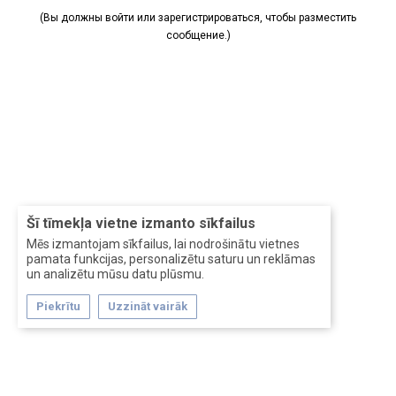
В общем, это вам не ебей.
(Вы должны войти или зарегистрироваться, чтобы разместить
сообщение.)
Šī tīmekļa vietne izmanto sīkfailus
Mēs izmantojam sīkfailus, lai nodrošinātu vietnes
pamata funkcijas, personalizētu saturu un reklāmas
un analizētu mūsu datu plūsmu.
Piekrītu
Uzzināt vairāk