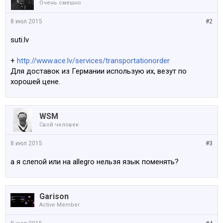
Очень смешно
8 июл 2015
#2
suti.lv
+
http://www.ace.lv/services/transportationorder
Для доставок из Германии использую их, везут по
хорошей цене.
WSM
Свой человек
8 июл 2015
#3
а я слепой или на allegro нельзя язык поменять?
Garison
Active Member