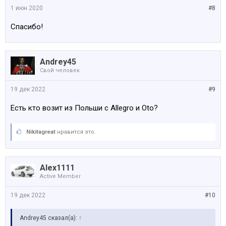
1 июн 2020
#8
Спасибо!
Andrey45
Свой человек
19 дек 2022
#9
Есть кто возит из Польши с Allegro и Oto?
Nikitagreat
нравится это.
Alex1111
Active Member
19 дек 2022
#10
Andrey45 сказал(а):
↑