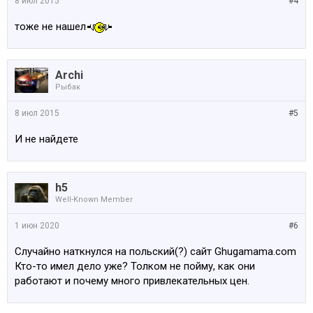
8 июл 2015
#4
тоже не нашел
Archi
Рыбак
8 июл 2015
#5
И не найдете
h5
Well-Known Member
1 июн 2020
#6
Случайно наткнулся на польский(?) сайт Ghugamama.com
Кто-то имел дело уже? Толком не пойму, как они
работают и почему много привлекательных цен.