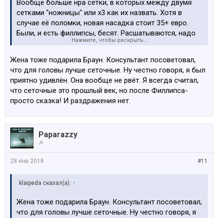
Вообще больше нра сетки, в которых между двумя
сетками "ножницы" или х3 как их назвать. Хотя в
случае её поломки, новая насадка стоит 35+ евро.
Были, и есть филлипсы, бесят. Расшатываются, надо
Нажмите, чтобы раскрыть...
чистить и тд. Брауны пока не подводили.
Жена тоже подарила Браун. Консультант посоветовал,
что для головы лучше сеточные. Ну честно говоря, я был
приятно удивлён. Она вообще не рвёт. Я всегда считал,
что сеточные это прошлый век, но после Филлипса-
просто сказка! И раздражения нет.
Paparazzy
☭
28 янв 2018
#11
klaipeda сказал(а):
↑
Жена тоже подарила Браун. Консультант посоветовал,
что для головы лучше сеточные. Ну честно говоря, я