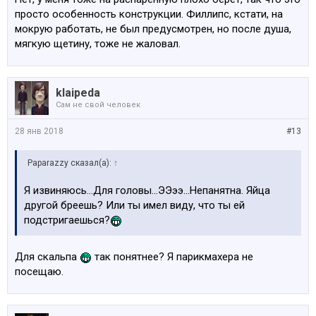
просто особенность конструкции. Филлипс, кстати, на
мокрую работать, не был предусмотрен, но после душа,
мягкую щетину, тоже не жаловал.
klaipeda
Сам не свой человек
28 янв 2018
#13
Paparazzy сказал(а):
↑
Я извиняюсь...Для головы...ЭЭээ...Непанятна. Яйца
другой бреешь? Или ты имел виду, что ты ей
подстригаешься?
Для скальпа
так понятнее? Я парикмахера не
посещаю.