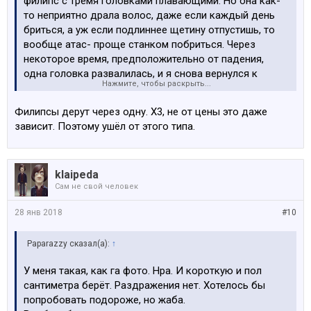
филипс с тремя головками плавающими. Но она как-
то неприятно драла волос, даже если каждый день
бриться, а уж если подлиннее щетину отпустишь, то
вообще атас- проще станком побриться. Через
некоторое время, предположительно от падения,
одна головка развалилась, и я снова вернулся к
Нажмите, чтобы раскрыть...
станку.
Филипсы дерут через одну. Х3, не от цены это даже
зависит. Поэтому ушёл от этого типа.
klaipeda
Сам не свой человек
28 янв 2018
#10
Paparazzy сказал(а):
↑
У меня такая, как га фото. Нра. И короткую и пол
сантиметра берёт. Раздражения нет. Хотелось бы
попробовать подороже, но жаба.