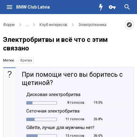
BMW Club Latvia
Форум
...
Клуб интересов
Электротехника
Электробритвы и всё что с этим
связано
Метки:
бритва
?
При помощи чего вы боритесь с
щетиной?
Дисковая электробритва
8 голосов
19.5%
Сеточная электробритва
11 голосов
26.8%
Gillette, лучше для мужчины нет!
15 голосов
36.6%