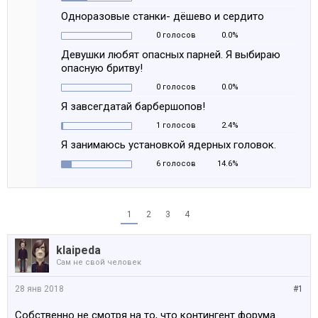
Одноразовые станки- дёшево и сердито
0 голосов
0.0%
Девушки любят опасных парней. Я выбираю
опасную бритву!
0 голосов
0.0%
Я завсегдатай барбершопов!
1 голосов
2.4%
Я занимаюсь установкой ядерных головок.
6 голосов
14.6%
1
2
3
4
klaipeda
Сам не свой человек
28 янв 2018
#1
Собственно не смотря на то, что контингент форума