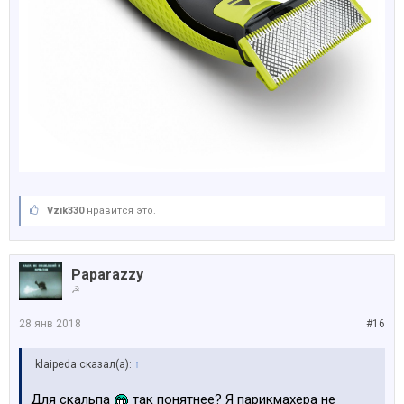
Vzik330
нравится это.
Paparazzy
☭
28 янв 2018
#16
klaipeda сказал(а):
↑
Для скальпа
так понятнее? Я парикмахера не