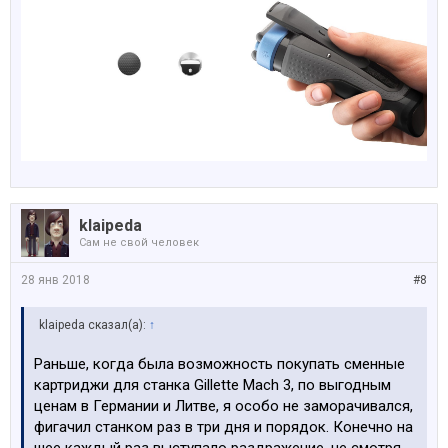
klaipeda
Сам не свой человек
28 янв 2018
#8
klaipeda сказал(а):
↑
Раньше, когда была возможность покупать сменные
картриджи для станка Gillette Mach 3, по выгодным
ценам в Германии и Литве, я особо не заморачивался,
фигачил станком раз в три дня и порядок. Конечно на
шее каждый раз выступало раздражение, не смотря