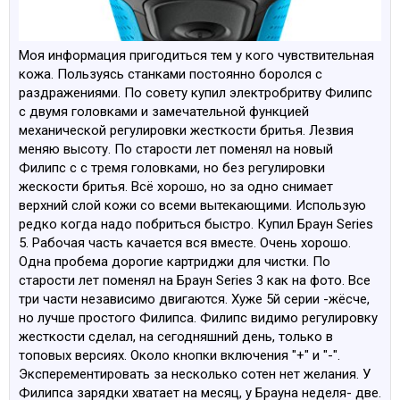
Моя информация пригодиться тем у кого чувствительная
кожа. Пользуясь станками постоянно боролся с
раздражениями. По совету купил электробритву Филипс
с двумя головками и замечательной функцией
механической регулировки жесткости бритья. Лезвия
меняю высоту. По старости лет поменял на новый
Филипс с с тремя головками, но без регулировки
жескости бритья. Всё хорошо, но за одно снимает
верхний слой кожи со всеми вытекающими. Использую
редко когда надо побриться быстро. Купил Браун Series
5. Рабочая часть качается вся вместе. Очень хорошо.
Одна пробема дорогие картриджи для чистки. По
старости лет поменял на Браун Series 3 как на фото. Все
три части независимо двигаются. Хуже 5й серии -жёсче,
но лучше простого Филипса. Филипс видимо регулировку
жесткости сделал, на сегодняшний день, только в
топовых версиях. Около кнопки включения "+" и "-".
Эксперементировать за несколько сотен нет желания. У
Филипса зарядки хватает на месяц, у Брауна неделя- две.