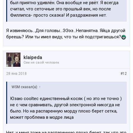
был приятно удивлён. Она вообще не рвёт. Я всегда
считал, что сеточные это прошлый век, но после
Филлипса- просто сказка! И раздражения нет.
Я извиняюсь...Для головы...ЭЭээ...Непанятна. Яйца другой
бреешь? Или ты имел виду, что ты ей подстригаешься?
klaipeda
Сам не свой человек
28 янв 2018
#12
WSM сказал(а):
↑
Юзаю cooltec единственный косяк ( но это не точно )
не с чем сравнивать, другой электронной никогда не
было. Но на распаренную морду плохо берет сетка,
может проблема в модре лица
Нет, у меня тоже на распаренную плохо берет, так что это