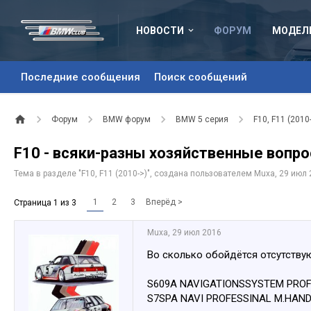
НОВОСТИ
ФОРУМ
МОДЕЛ
Последние сообщения
Поиск сообщений
Форум
BMW форум
BMW 5 серия
F10, F11 (2010
F10 - всяки-разны хозяйственные вопро
Тема в разделе "
F10, F11 (2010->)
", создана пользователем
Muxa
,
29 июл 
1
2
3
Вперёд >
Страница 1 из 3
Muxa
,
29 июл 2016
Во сколько обойдётся отсутству
S609A NAVIGATIONSSYSTEM PRO
S7SPA NAVI PROFESSINAL M.HAN