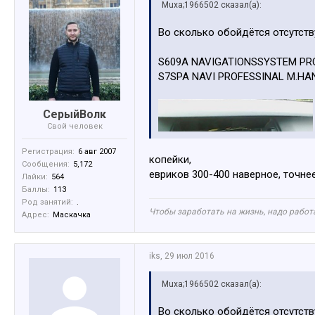
Muxa;1966502 сказал(а):
Во сколько обойдётся отсутст
S609A NAVIGATIONSSYSTEM PR
S7SPA NAVI PROFESSINAL M.H
СерыйВолк
Свой человек
Регистрация:
6 авг 2007
копейки,
Сообщения:
5,172
евриков 300-400 наверное, точне
Лайки:
564
Баллы:
113
Род занятий:
.
Чтобы заработать на жизнь, надо работа
Адрес:
Маскачка
iks
,
29 июл 2016
Muxa;1966502 сказал(а):
Во сколько обойдётся отсутст