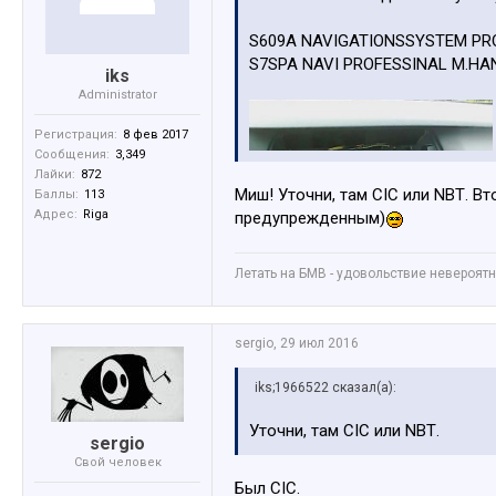
S609A NAVIGATIONSSYSTEM PR
S7SPA NAVI PROFESSINAL M.H
iks
Administrator
Регистрация:
8 фев 2017
Сообщения:
3,349
Лайки:
872
Миш! Уточни, там CIC или NBТ. В
Баллы:
113
Адрес:
Riga
предупрежденным)
Летать на БМВ - удовольствие невероятное
sergio
,
29 июл 2016
iks;1966522 сказал(а):
Уточни, там CIC или NBТ.
sergio
Свой человек
Был CIC.