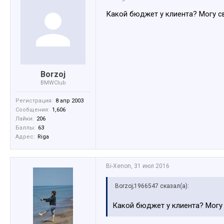
Какой бюджет у клиента? Могу св
Borzoj
BMWClub
Регистрация:
8 апр 2003
Сообщения:
1,606
Лайки:
206
Баллы:
63
Адрес:
Riga
Bi-Xenon
,
31 июл 2016
Borzoj;1966547 сказал(а):
Какой бюджет у клиента? Могу 