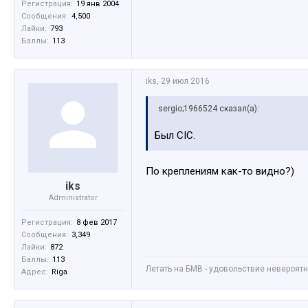
Регистрация:
19 янв 2004
Сообщения:
4,500
Лайки:
793
Баллы:
113
iks
,
29 июл 2016
sergio;1966524 сказал(а):
Был CIC.
По креплениям как-то видно?)
iks
Administrator
Регистрация:
8 фев 2017
Сообщения:
3,349
Лайки:
872
Баллы:
113
Летать на БМВ - удовольствие невероятное
Адрес:
Riga