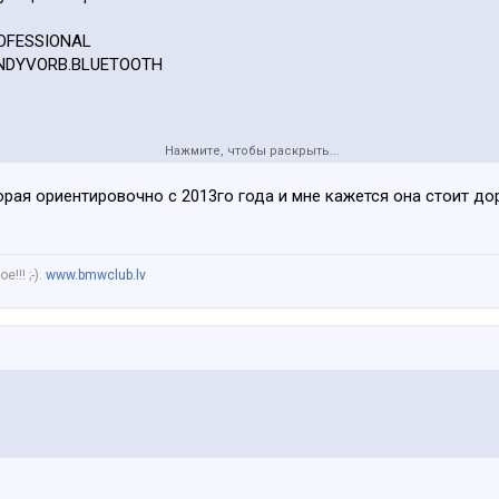
OFESSIONAL
ANDYVORB.BLUETOOTH
Нажмите, чтобы раскрыть...
торая ориентировочно с 2013го года и мне кажется она стоит до
!!! ;-).
www.bmwclub.lv