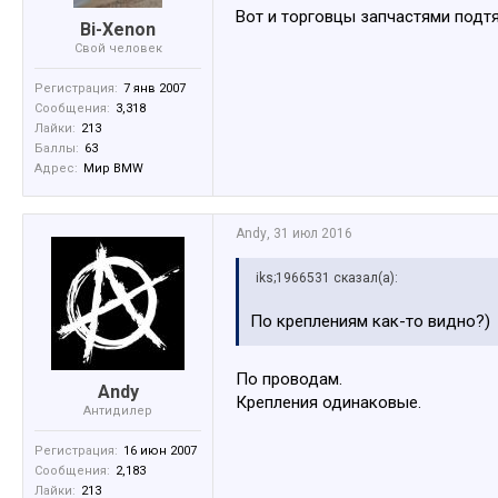
Вот и торговцы запчастями подтянул
Bi-Xenon
Свой человек
Регистрация:
7 янв 2007
Сообщения:
3,318
Лайки:
213
Баллы:
63
Адрес:
Мир BMW
Andy
,
31 июл 2016
iks;1966531 сказал(а):
По креплениям как-то видно?)
По проводам.
Andy
Крепления одинаковые.
Антидилер
Регистрация:
16 июн 2007
Сообщения:
2,183
Лайки:
213