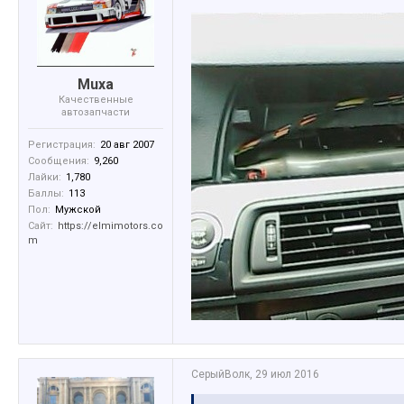
Muxa
Качественные
автозапчасти
Регистрация:
20 авг 2007
Сообщения:
9,260
Лайки:
1,780
Баллы:
113
Пол:
Мужской
Сайт:
https://elmimotors.co
m
СерыйВолк
,
29 июл 2016