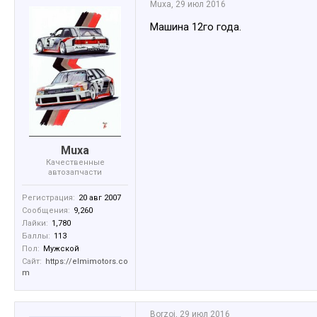
Muxa
,
29 июл 2016
Машина 12го года.
Muxa
Качественные
автозапчасти
Регистрация:
20 авг 2007
Сообщения:
9,260
Лайки:
1,780
Баллы:
113
Пол:
Мужской
Сайт:
https://elmimotors.co
m
Borzoj
,
29 июл 2016