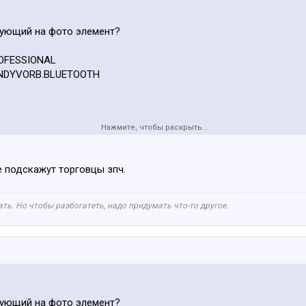
вующий на фото элемент?
OFESSIONAL
ANDYVORB.BLUETOOTH
Нажмите, чтобы раскрыть...
е подскажут торговцы зпч.
ть. Но чтобы разбогатеть, надо придумать что-то другое.
вующий на фото элемент?