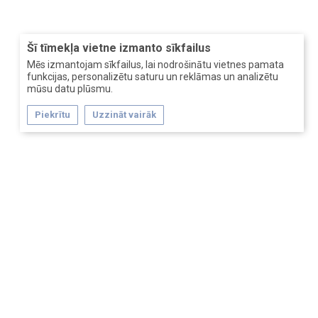
Šī tīmekļa vietne izmanto sīkfailus
Mēs izmantojam sīkfailus, lai nodrošinātu vietnes pamata
funkcijas, personalizētu saturu un reklāmas un analizētu
mūsu datu plūsmu.
Piekrītu
Uzzināt vairāk