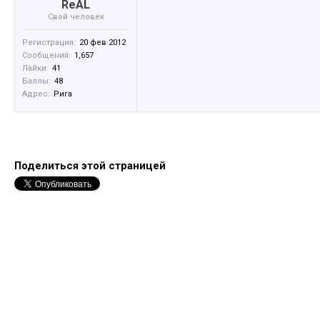
ReAL
Свой человек
Регистрация:
20 фев 2012
Сообщения:
1,657
Лайки:
41
Баллы:
48
Адрес:
Рига
Поделиться этой страницей