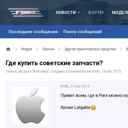
НОВОСТИ
ФОРУМ
МОДЕЛ
Последние сообщения
Поиск сообщений
Форум
Прочее
Другие транспортные средства
Где купить советские запчасти?
Тема в разделе "
Веломир
", создана пользователем
ReAL
,
19 авг 2015
.
ReAL
,
19 авг 2015
Привет всем, где в Риге можно к
Кроме Latgalite