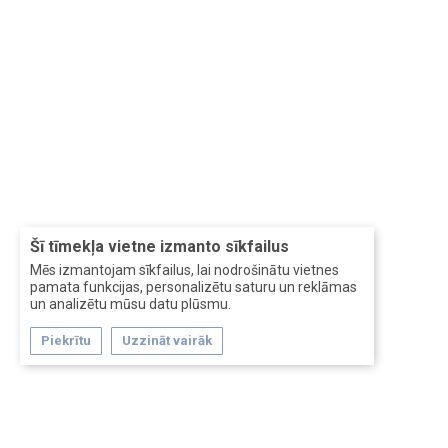
Šī tīmekļa vietne izmanto sīkfailus
Mēs izmantojam sīkfailus, lai nodrošinātu vietnes
pamata funkcijas, personalizētu saturu un reklāmas
un analizētu mūsu datu plūsmu.
Piekrītu
Uzzināt vairāk