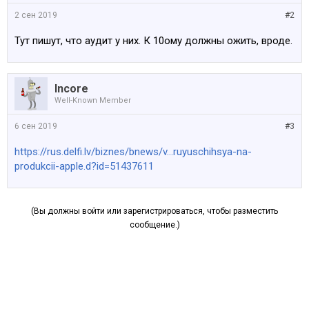
2 сен 2019
#2
Тут пишут, что аудит у них. К 10ому должны ожить, вроде.
Incore
Well-Known Member
6 сен 2019
#3
https://rus.delfi.lv/biznes/bnews/v...ruyuschihsya-na-
produkcii-apple.d?id=51437611
(Вы должны войти или зарегистрироваться, чтобы разместить
сообщение.)